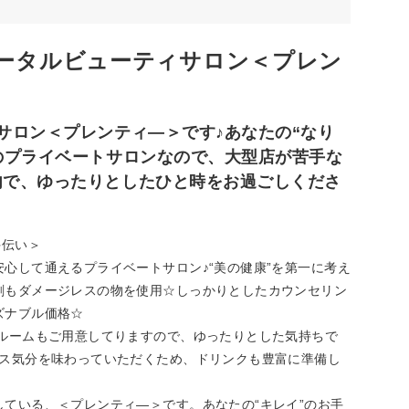
トータルビューティサロン＜プレン
サロン＜プレンティ―＞です♪あなたの“なり
のプライベートサロンなので、大型店が苦手な
内で、ゆったりとしたひと時をお過ごしくださ
手伝い＞
心して通えるプライベートサロン♪“美の健康”を第一に考え
剤もダメージレスの物を使用☆しっかりとしたカウンセリン
ズナブル価格☆
パルームもご用意してりますので、ゆったりとした気持ちで
クス気分を味わっていただくため、ドリンクも豊富に準備し
ている、＜プレンティ―＞です。あなたの“キレイ”のお手