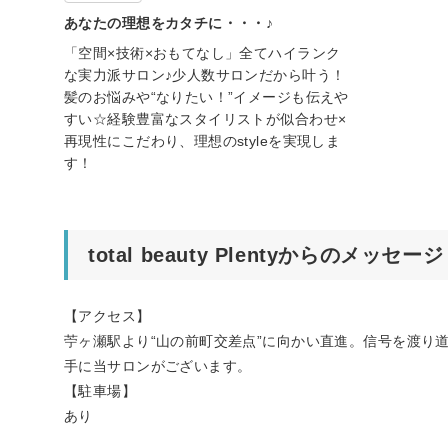
あなたの理想をカタチに・・・♪
「空間×技術×おもてなし」全てハイランク
な実力派サロン♪少人数サロンだから叶う！
髪のお悩みや“なりたい！”イメージも伝えや
すい☆経験豊富なスタイリストが似合わせ×
再現性にこだわり、理想のstyleを実現しま
す！
total beauty Plentyからのメッセージ
【アクセス】
苧ヶ瀬駅より“山の前町交差点”に向かい直進。信号を渡り
手に当サロンがございます。
【駐車場】
あり