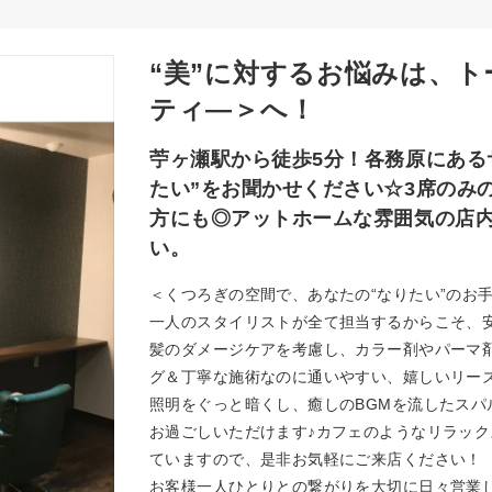
“美”に対するお悩みは、
ティ―＞へ！
苧ヶ瀬駅から徒歩5分！各務原にある
たい”をお聞かせください☆3席のみ
方にも◎アットホームな雰囲気の店
い。
＜くつろぎの空間で、あなたの“なりたい”のお
一人のスタイリストが全て担当するからこそ、安
髪のダメージケアを考慮し、カラー剤やパーマ
グ＆丁寧な施術なのに通いやすい、嬉しいリー
照明をぐっと暗くし、癒しのBGMを流したス
お過ごしいただけます♪カフェのようなリラッ
ていますので、是非お気軽にご来店ください！
お客様一人ひとりとの繋がりを大切に日々営業し