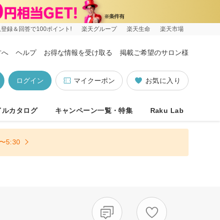
登録＆回答で100ポイント!
楽天グループ
楽天生命
楽天市場
方へ
ヘルプ
お得な情報を受け取る
掲載ご希望のサロン様
ログイン
マイクーポン
お気に入り
イルカタログ
キャンペーン一覧・特集
Raku Lab
5:30