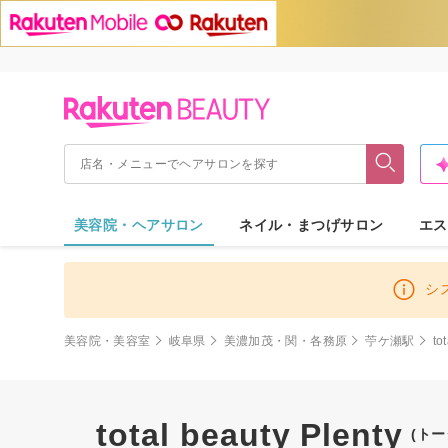
美容院・ヘアサロン
ネイル・まつげサロン
エス
シ
美容院・美容室
岐阜県
美濃加茂・関・各務原
苧ケ瀬駅
to
total beauty Plenty
(ト