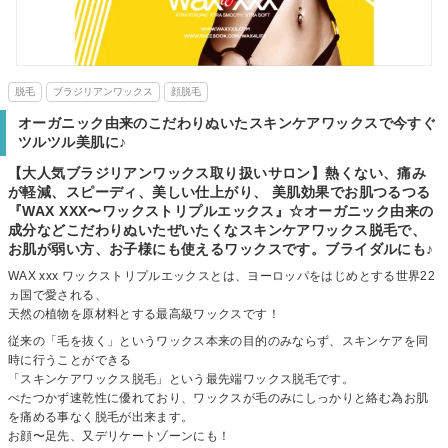
脱毛
ブラジリアンワックス
顔脱毛
オーガニック由来のこだわりぬいたスキンケアワックスで今すぐ
ツルツル美肌に♪
【大人気ブラジリアンワックス取り扱いサロン】熱くない、痛み
が軽減、スピーディ、美しい仕上がり、 美肌効果でお肌つるつる
『WAX XXX〜ワックストリプルエックス』☆オーガニック由来の
成分などこだわりぬいたぜいたくなスキンケアワックス脱毛で、
お肌が弱い方、お子様にも使えるワックスです。ブライダルにも♪
WAX xxx ワックストリプルエックスとは、ヨーロッパをはじめとする世界22
ヵ国で愛される、
天然の植物を原材料とする最高級ワックスです！
従来の「毛を抜く」というワックス本来の目的のみならず、スキンケアを同
時に行うことができる
「スキンケアワックス脱毛」という最先端ワックス脱毛です。
べたつかず速乾性に優れており、ワックスが毛のみにしっかりと絡む為お肌
を痛める事なく脱毛が出来ます。
お顔〜足先、又デリケートゾーンにも！