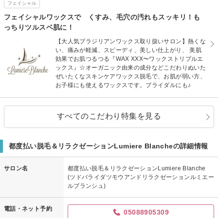
フェイシャル
フェイシャルワックスで くすみ、毛穴の汚れもスッキリ！も
っちりツルスベ肌に！
【大人気ブラジリアンワックス取り扱いサロン】熱くな
い、痛みが軽減、スピーディ、美しい仕上がり、 美肌
効果でお肌つるつる『WAX XXX〜ワックストリプルエ
ックス』☆オーガニック由来の成分などこだわりぬいた
ぜいたくなスキンケアワックス脱毛で、お肌が弱い方、
お子様にも使えるワックスです。ブライダルにも♪
すべてのこだわり特集を見る
都度払い脱毛＆リラクゼーションLumiere Blancheの詳細情報
サロン名
都度払い脱毛＆リラクゼーションLumiere Blanche
(ツドバライダツモウアンドリラクゼーションルミエー
ルブランシュ)
電話・ネット予約
05088905309