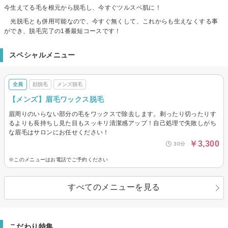
今生えてる毛を根元から脱毛し、今すぐツルスベ肌に！
光脱毛とも併用可能なので、今すぐ無くして、これからも生えなくする事
ができ、脱毛完了の1番最短コースです！
スペシャルメニュー
全員
顔脱毛
メンズ脱毛
【メンズ】眉毛ワックス脱毛
眉周りのいらない部分の毛をワックスで除去します。剃ったり切ったりす
るよりも長持ちし見た目もスッキリ清潔感アップ！自己処理で失敗しがち
な眉毛はサロンにお任せください！
￥3,300
30分
※このメニューはお電話でご予約ください
すべてのメニューを見る
こだわり特集