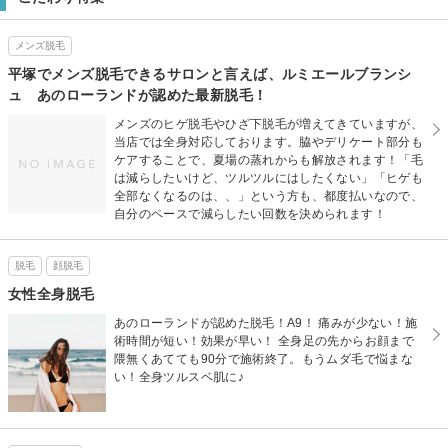
メンズ脱毛
平塚でメンズ脱毛できるサロンと言えば、ルミエールブランシ
ュ あのローランドが認めた最新脱毛！
メンズのヒゲ脱毛やひざ下脱毛が増えてきていますが、
当店では全身対応しております。脇やデリケート部分も
ケアすることで、夏場の蒸れからも解放されます！「毛
は減らしたいけど、ツルツルにはしたくない」「ヒゲも
全部なくなるのは、、」という方も、都度払いなので、
自分のペースで減らしたい回数を決められます！
脱毛
顔脱毛
女性全身脱毛
あのローランドが認めた脱毛！A9！ 痛みが少ない！施
術時間が短い！効果が早い！ 全身足の先からお顔まで
隈無くあてても90分で施術終了。もうムダ毛で悩まな
い！全身ツルスベ肌に♪