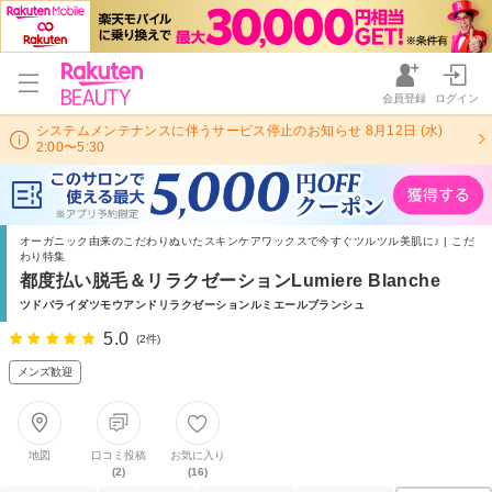
会員登録
ログイン
システムメンテナンスに伴うサービス停止のお知らせ 8月12日 (水)
2:00〜5:30
オーガニック由来のこだわりぬいたスキンケアワックスで今すぐツルツル美肌に♪ | こだ
わり特集
都度払い脱毛＆リラクゼーションLumiere Blanche
ツドバライダツモウアンドリラクゼーションルミエールブランシュ
5.0
(2件)
メンズ歓迎
地図
口コミ投稿
お気に入り
(2)
(16)