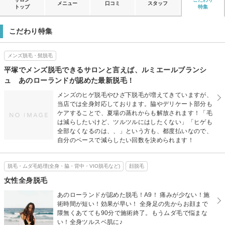
メニュー
口コミ
スタッフ
トップ
特集
こだわり特集
メンズ脱毛・髭脱毛
平塚でメンズ脱毛できるサロンと言えば、ルミエールブランシ
ュ あのローランドが認めた最新脱毛！
メンズのヒゲ脱毛やひざ下脱毛が増えてきていますが、
当店では全身対応しております。脇やデリケート部分も
ケアすることで、夏場の蒸れからも解放されます！「毛
は減らしたいけど、ツルツルにはしたくない」「ヒゲも
全部なくなるのは、、」という方も、都度払いなので、
自分のペースで減らしたい回数を決められます！
脱毛・ムダ毛処理(全身・脇・背中・VIO脱毛など)
顔脱毛
女性全身脱毛
あのローランドが認めた脱毛！A9！ 痛みが少ない！施
術時間が短い！効果が早い！ 全身足の先からお顔まで
隈無くあてても90分で施術終了。もうムダ毛で悩まな
い！全身ツルスベ肌に♪