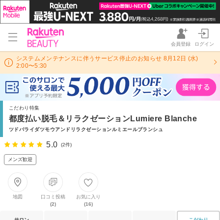
会員登録
ログイン
システムメンテナンスに伴うサービス停止のお知らせ 8月12日 (水)
2:00〜5:30
こだわり特集
都度払い脱毛＆リラクゼーションLumiere Blanche
ツドバライダツモウアンドリラクゼーションルミエールブランシュ
5.0
(2件)
メンズ歓迎
地図
口コミ投稿
お気に入り
(2)
(16)
サロン
こだわり