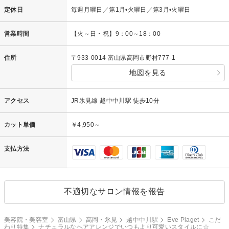
定休日
毎週月曜日／第1月•火曜日／第3月•火曜日
営業時間
【火～日・祝】9：00～18：00
住所
〒933-0014 富山県高岡市野村777-1
地図を見る
アクセス
JR氷見線 越中中川駅 徒歩10分
カット単価
￥4,950～
支払方法
不適切なサロン情報を報告
美容院・美容室
富山県
高岡・氷見
越中中川駅
Eve Piaget
こだ
わり特集
ナチュラルなヘアアレンジでいつもより可愛いスタイルに☆