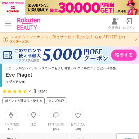
会員登録
ログイン
システムメンテナンスに伴うサービス停止のお知らせ 8月12日 (水)
2:00〜5:30
ナチュラルなヘアアレンジでいつもより可愛いスタイルに☆ | こだわり特集
Eve Piaget
イヴピアジェ
4.8
(22件)
ポイントが貯まる・使える
メンズ歓迎
メンズ優先
地図
口コミ投稿
お気に入り
OFF
(22)
(39)
サロン
ヘア
こだわり