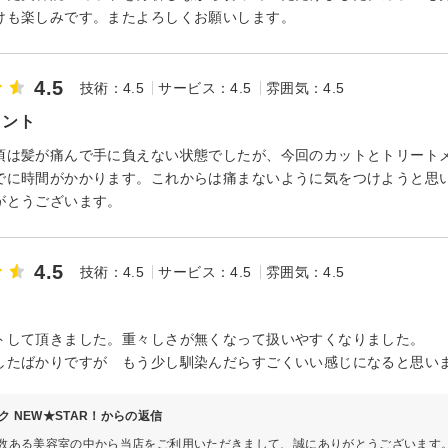
けも楽しみです。またよろしくお願いします。
4.5
技術：4.5
サービス：4.5
雰囲気：4.5
メント
頃は髪が痛んで手に負えない状態でしたが、今回のカットとトリート
でに時間がかかります。これからは痛まないように気をつけようと思
がとうございます。
4.5
技術：4.5
サービス：4.5
雰囲気：4.5
トして頂きました。重々しさが無くなって扱いやすくなりました。
したばかりですが もう少し馴染んだらすごくいい感じになると思い
ク NEW★STAR！からの返信
、数ある美容室の中から当店をご利用いただきまして、誠にありがとうございます