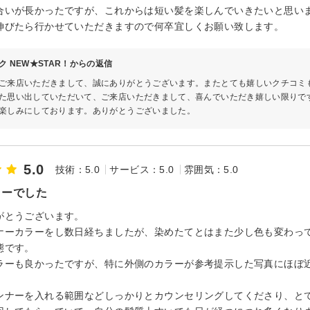
合いが長かったですが、これからは短い髪を楽しんでいきたいと思い
伸びたら行かせていただきますので何卒宜しくお願い致します。
ク NEW★STAR！からの返信
ご来店いただきまして、誠にありがとうございます。またとても嬉しいクチコミ
た思い出していただいて、ご来店いただきまして、喜んでいただき嬉しい限りで
楽しみにしております。ありがとうございました。
5.0
技術：5.0
サービス：5.0
雰囲気：5.0
ラーでした
がとうございます。
ナーカラーをし数日経ちましたが、染めたてとはまた少し色も変わっ
態です。
ラーも良かったですが、特に外側のカラーが参考提示した写真にほぼ
。
ンナーを入れる範囲などしっかりとカウンセリングしてくださり、と