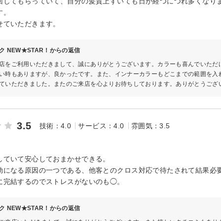
回してもらっていて、自分の髪質上すいても日が経つにつれ多くなり
す。
せていただきます。
ク NEW★STAR！からの返信
店をご利用いただきまして、誠にありがとうございます。カラーも喜んでいただ
い時もありますが、良かったです。また、インナーカラーもどこまでの範囲を入
ていただきました。またのご来店を心よりお待ちしております。ありがとうござ
3.5
技術：4.0
サービス：4.0
雰囲気：3.5
していて安心しておまかせできる。
劫になる原因の一つである、他客とのクロス対応で待たされて結果必
に完結するのでストレスがないのも◯。
ク NEW★STAR！からの返信