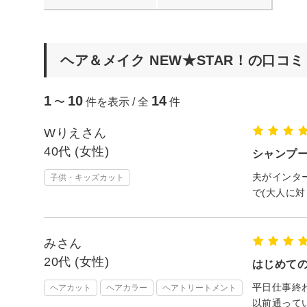
ヘア＆メイク NEW★STAR！の口コミ
1
10
14
〜
件を表示 / 全
件
Wりえさん
40代 (女性)
シャンプ
夫がインタ
子供・キッズカット
で(大人に
みさん
20代 (女性)
はじめて
平日仕事終
ヘアカット
ヘアカラー
ヘアトリートメント
以前通って