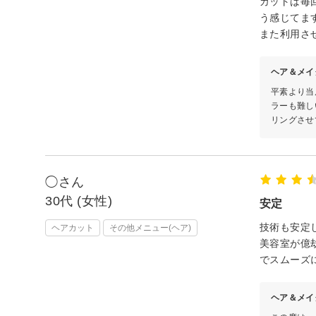
カットは毎
う感じてま
また利用さ
ヘア＆メイ
平素より当
ラーも難し
リングさせ
◯さん
30代 (女性)
安定
技術も安定
ヘアカット
その他メニュー(ヘア)
美容室が億
でスムーズ
ヘア＆メイ