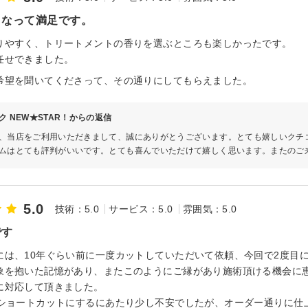
くなって満足です。
りやすく、トリートメントの香りを選ぶところも楽しかったです。
任せできました。
希望を聞いてくださって、その通りにしてもらえました。
ク NEW★STAR！からの返信
、当店をご利用いただきまして、誠にありがとうございます。とても嬉しいクチ
ムはとても評判がいいです。とても喜んでいただけて嬉しく思います。またのご
5.0
技術：5.0
サービス：5.0
雰囲気：5.0
です
には、10年ぐらい前に一度カットしていただいて依頼、今回で2度目
象を抱いた記憶があり、またこのようにご縁があり施術頂ける機会に恵
に対応して頂きました。
にショートカットにするにあたり少し不安でしたが、オーダー通りに仕