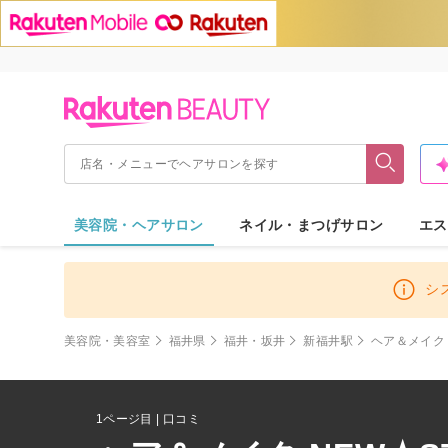
美容院・ヘアサロン
ネイル・まつげサロン
エス
シ
美容院・美容室
福井県
福井・坂井
新福井駅
ヘア＆メイク 
1ページ目 | 口コミ