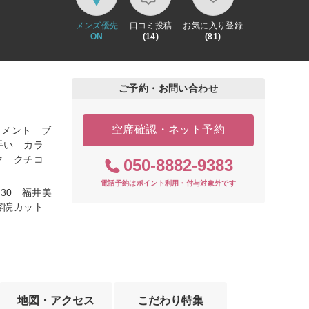
メンズ優先
口コミ投稿
お気に入り登録
ON
(14)
(81)
ご予約・お問い合わせ
空席確認・ネット予約
トメント ブ
手い カラ
ク クチコ
050-8882-9383
電話予約はポイント利用・付与対象外です
：30 福井美
容院カット
地図・アクセス
こだわり特集