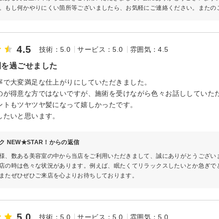
。もし何かやりにくい箇所等ございましたら、お気軽にご連絡ください。またの
4.5
技術：5.0
サービス：5.0
雰囲気：4.5
間を過ごせました
寧で大変満足な仕上がりにしていただきました。
のが得意な方ではないですが、施術を受けながら色々お話ししていた
ントもツヤツヤ髪になって嬉しかったです。
したいと思います。
ク NEW★STAR！からの返信
様、数ある美容室の中から当店をご利用いただきまして、誠にありがとうござい
店の時は色々な状況があります。例えば、眠たくてリラックスしたいとか急ぎで
またぜひぜひご来店を心よりお待ちしております。
5.0
技術：5.0
サービス：5.0
雰囲気：5.0