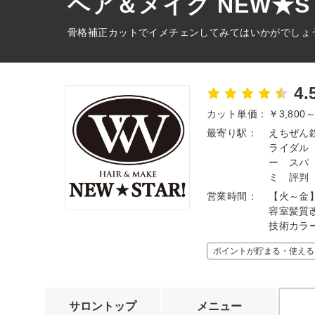
ヘア＆メイク NEW★S
骨格補正カットでイメチェンしてみてはいかがでしょ
4.
カット単価：
￥3,800
最寄り駅：
えちぜん
ライダル
ー スパ
ミ 評判
営業時間：
【火～金】
容室髪質
技術カ
ポイントが貯まる・使える
サロントップ
メニュー