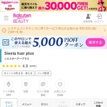
会員登録
ログイン
システムメンテナンスに伴うサービス停止のお知らせ 8月12日 (水)
2:00〜5:30
Siesta hair plus
シエスタヘアープラス
4.9
(66件)
ポイントが貯まる・使える
メンズ歓迎
メンズ優先
地図
口コミ投稿
お気に入り
OFF
(66)
(136)
サロン
ヘア
こだわり
メニュー
口コミ
スタッフ
トップ
スタイル
特集