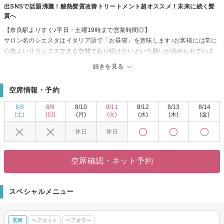
出SNSで話題沸騰！酸熱髪質改善トリートメント超オススメ！未来に続く髪
質へ
【奈良駅よりすぐ♪平日・土曜19時まで営業時間◎】
サロン名のシエスタはイタリア語で「お昼寝」を意味します♪お客様には常に
心地よいリラックスできる空間であり続けたいという願いが込められていま
す。ハイセンスな空間デザインは「空気と水」がコンセプトです。無色透明
続きを見る
の空間で、お客様のタイプを選ばず、誰にでもフィットす
る居心地の良いスペースをご用意しています。リラックスしながらサロンタ
空席情報・予約
イムをお過ごしください。
【厳選メニューで理想以上のスタイルへ★】
8/8
8/9
8/10
8/11
8/12
8/13
8/14
ハイクオリティな施術をお手頃価格でご提供。ベテランスタイリストが、一
(土)
(日)
(月)
(火)
(水)
(木)
(金)
人ひとりの髪質・骨格や「なりたい」イメージに合わせたオンリーワンのス
休日
休日
タイルをご提案致します。思い切ったイメージチェンジもおまかせくださ
い！
空席確認・ネット予約
スペシャルメニュー
初回
ヘアカット
ヘアカラー