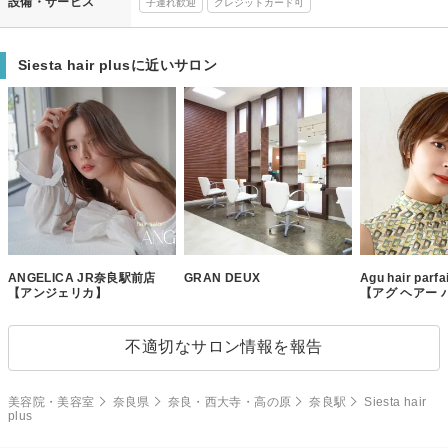
設備・サービス
子連れ歓迎
クレジットカード可
Siesta hair plusに近いサロン
ANGELICA JR奈良駅前店
GRAN DEUX
Agu hair par
【アンジェリカ】
【アグ ヘアー 
不適切なサロン情報を報告
美容院・美容室
奈良県
奈良・西大寺・高の原
奈良駅
Siesta hair
plus