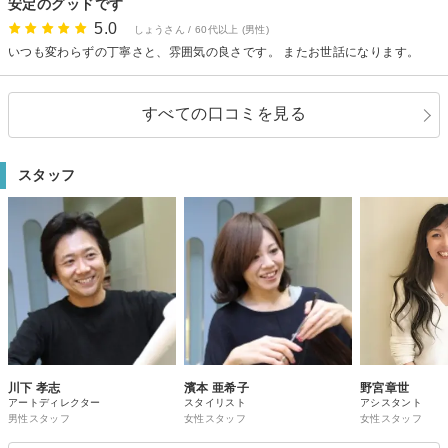
安定のグッドです
5.0
しょうさん / 60代以上 (男性)
いつも変わらずの丁寧さと、雰囲気の良さです。 またお世話になります。
すべての口コミを見る
スタッフ
川下 孝志
濱本 亜希子
野宮章世
アートディレクター
スタイリスト
アシスタント
男性スタッフ
女性スタッフ
女性スタッフ