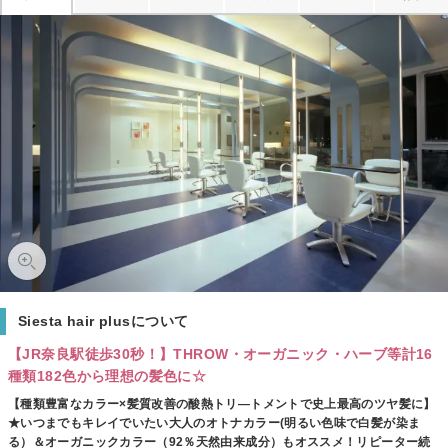
Siesta hair plusについて
【JR奈良駅徒歩30秒！】THROW・オーガニック・ハーブ等計16
種類182色から理想の髪色に☆
【種類豊富なカラー×髪質改善の酸熱トリ―トメントで史上最高のツヤ髪に】
★いつまでもキレイでいたい大人のオトナカラー(明るい色味で白髪が染ま
る）＆オーガニックカラー（92％天然由来成分）もオススメ！リピーター続