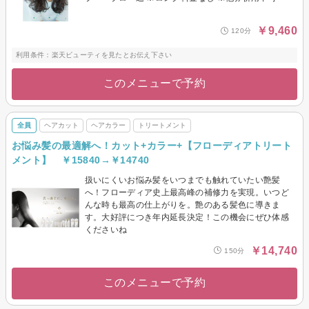
￥9,460
120分
利用条件：楽天ビューティを見たとお伝え下さい
このメニューで予約
全員
ヘアカット
ヘアカラー
トリートメント
お悩み髪の最適解へ！カット+カラー+【フローディアトリート
メント】 ￥15840→￥14740
扱いにくいお悩み髪をいつまでも触れていたい艶髪
へ！フローディア史上最高峰の補修力を実現。いつど
んな時も最高の仕上がりを。艶のある髪色に導きま
す。大好評につき年内延長決定！この機会にぜひ体感
くださいね
￥14,740
150分
このメニューで予約