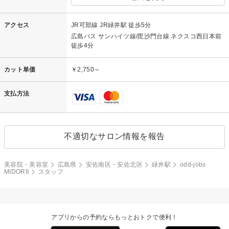
アクセス
JR可部線 JR緑井駅 徒歩5分
広島バス サンハイツ線/毘沙門台線 ネクスコ西日本前
徒歩4分
カット単価
￥2,750～
支払方法
不適切なサロン情報を報告
美容院・美容室
広島県
安佐南区・安佐北区
緑井駅
odd-jobs
MIDORII
スタッフ
アプリからの予約ならもっとおトクで便利！