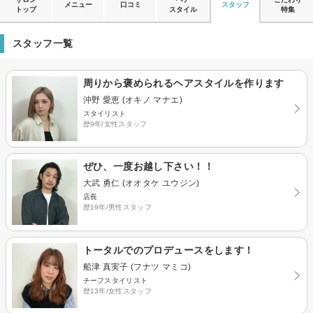
メニュー
口コミ
スタッフ
トップ
スタイル
特集
スタッフ一覧
周りから褒められるヘアスタイルを作ります
沖野 愛恵 (オキノ マナエ)
スタイリスト
歴9年/女性スタッフ
ぜひ、一度お越し下さい！！
大武 勇仁 (オオタケ ユウジン)
店長
歴19年/男性スタッフ
トータルでのプロデュースをします！
船津 真実子 (フナツ マミコ)
チーフスタイリスト
歴13年/女性スタッフ