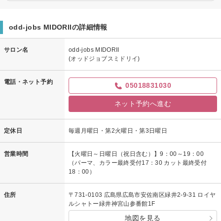
odd-jobs MIDORIIの詳細情報
サロン名
odd-jobs MIDORII
(オッドジョブスミドリイ)
電話・ネット予約
05018831030
ネット予約へ進む
定休日
毎週月曜日・第2火曜日・第3日曜日
営業時間
【火曜日～日曜日（祝日含む）】9：00～19：00
（パーマ、カラー最終受付17：30 カット最終受付
18：00）
住所
〒731-0103 広島県広島市安佐南区緑井2-9-31 ロイヤ
ルシャトー緑井神宮山参番館1F
地図を見る