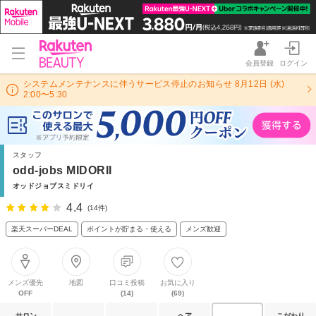
会員登録
ログイン
システムメンテナンスに伴うサービス停止のお知らせ 8月12日 (水)
2:00〜5:30
スタッフ
odd-jobs MIDORII
オッドジョブスミドリイ
4.4
(14件)
楽天スーパーDEAL
ポイントが貯まる・使える
メンズ歓迎
メンズ優先
地図
口コミ投稿
お気に入り
OFF
(14)
(69)
サロン
ヘア
こだわり