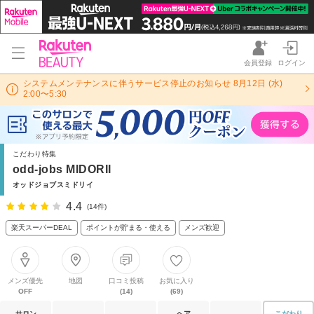
会員登録
ログイン
システムメンテナンスに伴うサービス停止のお知らせ 8月12日 (水)
2:00〜5:30
こだわり特集
odd-jobs MIDORII
オッドジョブスミドリイ
4.4
(14件)
楽天スーパーDEAL
ポイントが貯まる・使える
メンズ歓迎
メンズ優先
地図
口コミ投稿
お気に入り
OFF
(14)
(69)
サロン
ヘア
こだわり