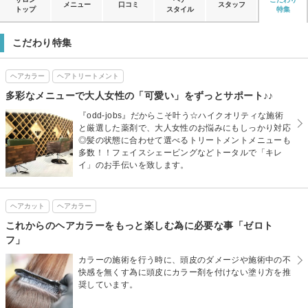
メニュー
口コミ
スタッフ
トップ
スタイル
特集
こだわり特集
ヘアカラー
ヘアトリートメント
多彩なメニューで大人女性の「可愛い」をずっとサポート♪♪
『odd-jobs』だからこそ叶う☆ハイクオリティな施術
と厳選した薬剤で、大人女性のお悩みにもしっかり対応
◎髪の状態に合わせて選べるトリートメントメニューも
多数！！フェイスシェービングなどトータルで「キレ
イ」のお手伝いを致します。
ヘアカット
ヘアカラー
これからのヘアカラーをもっと楽しむ為に必要な事「ゼロト
フ」
カラーの施術を行う時に、頭皮のダメージや施術中の不
快感を無くす為に頭皮にカラー剤を付けない塗り方を推
奨しています。