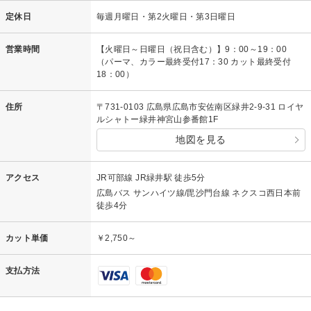
定休日
毎週月曜日・第2火曜日・第3日曜日
営業時間
【火曜日～日曜日（祝日含む）】9：00～19：00
（パーマ、カラー最終受付17：30 カット最終受付
18：00）
住所
〒731-0103 広島県広島市安佐南区緑井2-9-31 ロイヤ
ルシャトー緑井神宮山参番館1F
地図を見る
アクセス
JR可部線 JR緑井駅 徒歩5分
広島バス サンハイツ線/毘沙門台線 ネクスコ西日本前
徒歩4分
カット単価
￥2,750～
支払方法