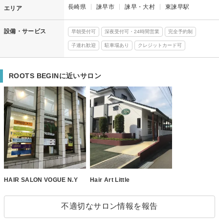
長崎県
諫早市
諫早・大村
東諫早駅
エリア
設備・サービス
早朝受付可
深夜受付可・24時間営業
完全予約制
子連れ歓迎
駐車場あり
クレジットカード可
ROOTS BEGINに近いサロン
HAIR SALON VOGUE N.Y
Hair Art Little
不適切なサロン情報を報告