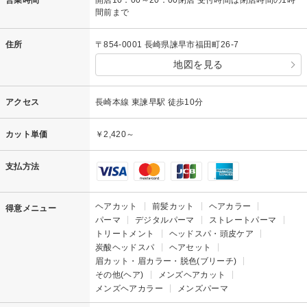
営業時間
開店10：00～20：00閉店 受付時間は閉店時間の1時
間前まで
住所
〒854-0001 長崎県諫早市福田町26-7
地図を見る
アクセス
長崎本線 東諫早駅 徒歩10分
カット単価
￥2,420～
支払方法
ヘアカット
前髪カット
ヘアカラー
得意メニュー
パーマ
デジタルパーマ
ストレートパーマ
トリートメント
ヘッドスパ・頭皮ケア
炭酸ヘッドスパ
ヘアセット
眉カット・眉カラー・脱色(ブリーチ)
その他(ヘア)
メンズヘアカット
メンズヘアカラー
メンズパーマ