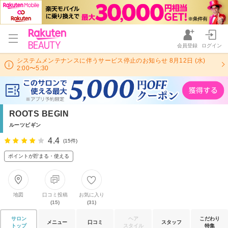
会員登録
ログイン
システムメンテナンスに伴うサービス停止のお知らせ 8月12日 (水)
2:00〜5:30
ROOTS BEGIN
ルーツビギン
4.4
(15件)
ポイントが貯まる・使える
地図
口コミ投稿
お気に入り
(15)
(31)
サロン
ヘア
こだわり
メニュー
口コミ
スタッフ
トップ
スタイル
特集