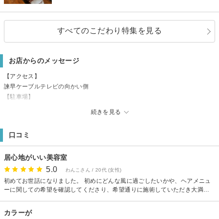
すべてのこだわり特集を見る
お店からのメッセージ
【アクセス】
諫早ケーブルテレビの向かい側
【駐車場】
3台。お店の目の前に停めることができます。（ ※ 駐車場が道路の通りに面
続きを見る
していますので、停めにくいことがざいます。交通量が多い場合は、車のハ
ザードランプをつけて、慌てずにバックでご駐車をして頂くと、お帰りの
口コミ
際、出やすいと思います）
居心地がいい美容室
5.0
わんこさん / 20代 (女性)
初めてお世話になりました。 初めにどんな風に過ごしたいかや、ヘアメニュ
ーに関しての希望を確認してくださり、希望通りに施術していただき大満足
でした。今後のことも見据えたカラーやカットを考えてくださり、親身な美
容師さんでした 何かあればアフターフォローもしてくださるようで、大満足
カラーが
なので必要ないとは思いますが言っていただけることに安心しました。 シャ