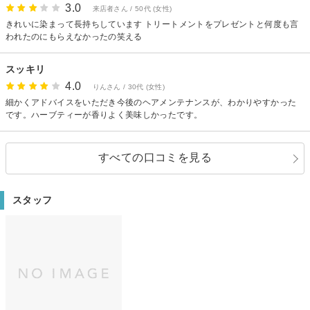
3.0
ンプーもとても気持ちよかったです！ 通いたいと思える美容室でした！ あり
来店者さん / 50代 (女性)
がとうございました！！
きれいに染まって長持ちしています トリートメントをプレゼントと何度も言
われたのにもらえなかったの笑える
スッキリ
4.0
りんさん / 30代 (女性)
細かくアドバイスをいただき今後のヘアメンテナンスが、わかりやすかった
です。ハーブティーが香りよく美味しかったです。
すべての口コミを見る
スタッフ