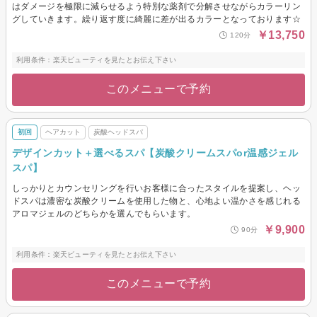
はダメージを極限に減らせるよう特別な薬剤で分解させながらカラーリン
グしていきます。繰り返す度に綺麗に差が出るカラーとなっております☆
￥13,750
120分
利用条件：楽天ビューティを見たとお伝え下さい
このメニューで予約
初回
ヘアカット
炭酸ヘッドスパ
デザインカット＋選べるスパ【炭酸クリームスパor温感ジェル
スパ】
しっかりとカウンセリングを行いお客様に合ったスタイルを提案し、ヘッ
ドスパは濃密な炭酸クリームを使用した物と、心地よい温かさを感じれる
アロマジェルのどちらかを選んでもらいます。
￥9,900
90分
利用条件：楽天ビューティを見たとお伝え下さい
このメニューで予約