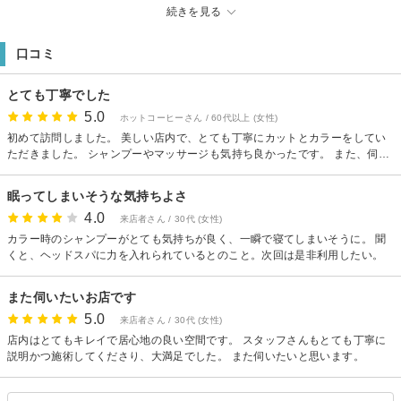
あり
続きを見る
【その他】
◆メンズの方は、ご予約時に必ずお電話下さい。
口コミ
とても丁寧でした
5.0
ホットコーヒーさん / 60代以上 (女性)
初めて訪問しました。 美しい店内で、とても丁寧にカットとカラーをしてい
ただきました。 シャンプーやマッサージも気持ち良かったです。 また、伺い
たいと思います。
眠ってしまいそうな気持ちよさ
4.0
来店者さん / 30代 (女性)
カラー時のシャンプーがとても気持ちが良く、一瞬で寝てしまいそうに。 聞
くと、ヘッドスパに力を入れられているとのこと。次回は是非利用したい。
また伺いたいお店です
5.0
来店者さん / 30代 (女性)
店内はとてもキレイで居心地の良い空間です。 スタッフさんもとても丁寧に
説明かつ施術してくださり、大満足でした。 また伺いたいと思います。