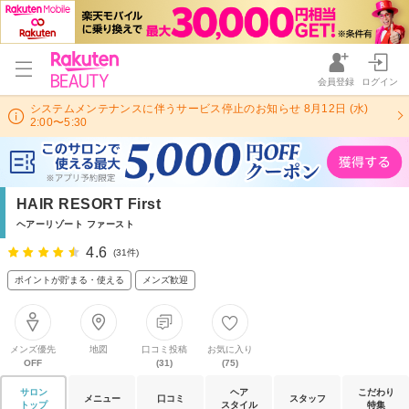
会員登録
ログイン
システムメンテナンスに伴うサービス停止のお知らせ 8月12日 (水)
2:00〜5:30
HAIR RESORT First
ヘアーリゾート ファースト
4.6
(31件)
ポイントが貯まる・使える
メンズ歓迎
メンズ優先
地図
口コミ投稿
お気に入り
OFF
(31)
(75)
サロン
ヘア
こだわり
メニュー
口コミ
スタッフ
トップ
スタイル
特集