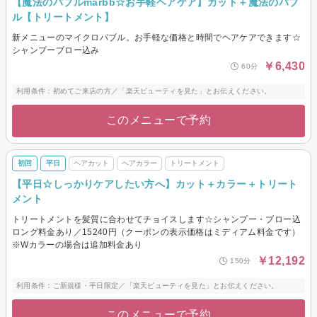
【魔法のバブルmarbb☆お手軽ヘアケア】カット＋魔法のバブ
ル【トリートメント】
新メニューのマイクロバブル。お手軽な価格と時間でヘアケアできます☆
シャンプーブロー込み
￥6,430
60分
利用条件：初めてご来店の方／「楽天ビューティを見た」とお伝えください。
このメニューで予約
初回
平日
ヘアカット
ヘアカラー
トリートメント
【平日☆しっかりケアしたい方へ】カット＋カラー＋トリート
メント
トリートメントを髪質に合わせてチョイスします☆シャンプー・ブロー込
ロング料金あり／15240円（クーポンの表示価格はミディアム料金です）
※Wカラーの場合は追加料金あり
￥12,192
150分
利用条件：ご新規様・平日限定／「楽天ビューティを見た」とお伝えください。
このメニューで予約