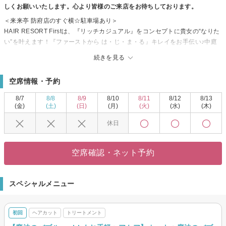
しくお願いいたします。心より皆様のご来店をお待ちしております。
＜来来亭 防府店のすぐ横☆駐車場あり＞
HAIR RESORT Firstは、『リッチカジュアル』をコンセプトに貴女の“なりた
い”を叶えます！『ファーストから は・じ・ま・る』キレイをお手伝い♪中庭
から差し込む優しい自然光と白を基調とした南イタリア風のオシャレな店内
続きを見る
は、開放感がありゆったり寛げる居心地の良い空間◎初めての方も安心して
ご利用いただけます☆
空席情報・予約
＜カウンセリングに力を入れています！！＞
女性・男性問わず多くのお客様に愛される“HAIR RESORT First”！お客様とじ
8/7
8/8
8/9
8/10
8/11
8/12
8/13
っくり話し、納得いただいた上で施術を行い、高い再現性×巧みなカット技術
(金)
(土)
(日)
(月)
(火)
(水)
(木)
で“なりたい”スタイルをとことん追求します★
休日
ワンランク上の『HAIR RESORT First（ヘアーリゾート ファースト）』に是
非お越し下さい！
空席確認・ネット予約
スペシャルメニュー
初回
ヘアカット
トリートメント