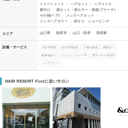
トリートメント
ヘアセット
ヘアメイク
着付け
眉カット・眉カラー・脱色(ブリーチ)
その他(ヘア)
メンズヘアカット
メンズヘアカラー
顔そり・シェービング
山口県
防府市
山口・防府
防府駅
エリア
設備・サービス
完全予約制
当日予約歓迎
子連れ歓迎
個室あり
駐車場あり
クレジットカード可
電子マネー決済可
バリアフリー
HAIR RESORT Firstに近いサロン