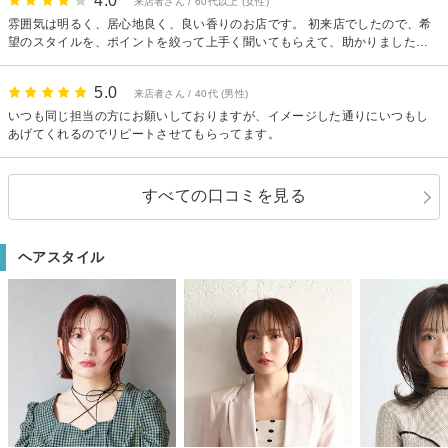
4.0
のにカット終了まで放置していた点、整髪ケープを外した後に、首の根本の
来店者さん / 60代以上 (女性)
毛をカットしたため、切られた毛が服に付着した点などからカットを待って
雰囲気は明るく、居心地良く、良い香りのお店です。 初来店でしたので、希
いる間、常に不快感と不安感に襲われ、安心してくつろぐことはできません
望のスタイルを、ポイントを絞って上手く聞いてもらえて、助かりました。
でした。正直、一刻も早く帰りたかったというのが本音です。 カット後の
満足のショートスタイルになる事が出来ました。
髪型に関しても、お世辞にも美容院で切ってもらったヘアスタイルとは言い
難いものでした。カット前のカウンセリングの段階で「今の髪型の半分程カ
5.0
来店者さん / 40代 (男性)
ットして下さい」と具体的な髪型や写真を提示せず、曖昧な受け答えをして
いつも同じ担当の方にお願いしておりますが、イメージした通りにいつもし
しまった私にも落ち度がありますが、ここまで酷いものになるとは思いませ
あげてくれるのでリピートさせてもらってます。
んでした。極め付けは、カット後の洗髪も水洗いだけというものであり、今
まで通った美容院の中でこんな対応をされた事はなく、こんなことのために
4000円支払ったのかと思うと、ただただ虚しく感じます。 前回はシャンプ
すべての口コミを見る
ー・ブローのみで入店した際に対応をしてくださった美容師の方の接客や貴
店で購入したヘアワックスが良かっただけに今回の件は、非常に残念です。
ヘアスタイル