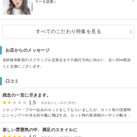
ラーを提案♪
すべてのこだわり特集を見る
お店からのメッセージ
名鉄岐阜駅前のスクランブル交差点を十六銀行方向に向かい、北へ50m程歩
くと左側にございます。
口コミ
残念の一言に尽きます。
1.5
来店者さん / 30代 (男性)
シャンプー・ブロー込みのカットをしてもらいましたが、カット前の洗髪時
にシャンプーや水を顔や服に飛ばす点、カット時の美容師のハサミの動きに
迷いがある点やカットの最中「これぐらいの長さでいいですか？」と自信が
なさそうに頻繁に聞いてくる点、整髪ケープがしっかりかかっておらず、切
楽しい雰囲気の中、満足のスタイルに
られた髪が服や靴に付着してしまった点、切られた髪が目元に付着している