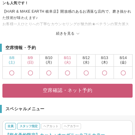
ンも人気です！
【HAIR & MAKE EARTH 岐阜店】開放感のあるお洒落な店内で、磨き抜かれ
た技術が味わえます♪
お客様一人ひとりへの丁寧なカウンセリングが魅力的★ベテランの実力派ス
タイリスト多数在籍！トレンドをプラスして、セルフスタイリングが楽にな
続きを見る
る再現性の高いスタイルに♪
【HAIR & MAKE EARTH 岐阜店】で、キレイへの近道を見つけませんか？
空席情報・予約
8/8
8/9
8/10
8/11
8/12
8/13
8/14
(土)
(日)
(月)
(火)
(水)
(木)
(金)
空席確認・ネット予約
スペシャルメニュー
全員
スタッフ指定
ヘアカット
ヘアカラー