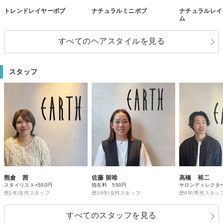
トレンドレイヤーボブ
ナチュラルミニボブ
ナチュラルレイ
ム
すべてのヘアスタイルを見る
スタッフ
熊倉 茜
佐藤 留唯
高橋 裕二
スタイリスト+550円
指名料 550円
サロンディレクター 
歴2年/女性スタッフ
歴19年/女性スタッフ
歴9年/男性スタッ
すべてのスタッフを見る