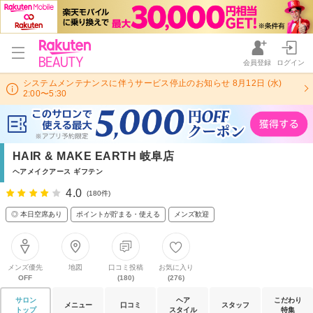
会員登録
ログイン
システムメンテナンスに伴うサービス停止のお知らせ 8月12日 (水)
2:00〜5:30
HAIR & MAKE EARTH 岐阜店
ヘアメイクアース ギフテン
4.0
(180件)
◎ 本日空席あり
ポイントが貯まる・使える
メンズ歓迎
メンズ優先
地図
口コミ投稿
お気に入り
OFF
(180)
(276)
サロン
ヘア
こだわり
メニュー
口コミ
スタッフ
トップ
スタイル
特集