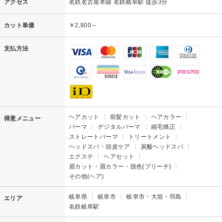
アクセス
名鉄名古屋本線 名鉄岐阜駅 徒歩3分
カット単価
￥2,900～
支払方法
ヘアカット
前髪カット
ヘアカラー
得意メニュー
パーマ
デジタルパーマ
縮毛矯正
ストレートパーマ
トリートメント
ヘッドスパ・頭皮ケア
炭酸ヘッドスパ
エクステ
ヘアセット
眉カット・眉カラー・脱色(ブリーチ)
その他(ヘア)
岐阜県
岐阜市
岐阜市・大垣・羽島
エリア
名鉄岐阜駅