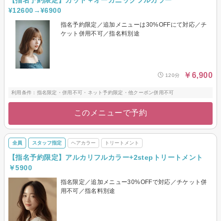
【指名予約限定】カット＋オーガニックフルカラー
¥12600→¥6900
指名予約限定／追加メニューは30%OFFにて対応／チ
ケット併用不可／指名料別途
￥6,900
120分
利用条件：指名限定・併用不可・ネット予約限定・他クーポン併用不可
このメニューで予約
全員
スタッフ指定
ヘアカラー
トリートメント
【指名予約限定】アルカリフルカラー+2stepトリートメント
￥5900
指名限定／追加メニュー30%OFFで対応／チケット併
用不可／指名料別途