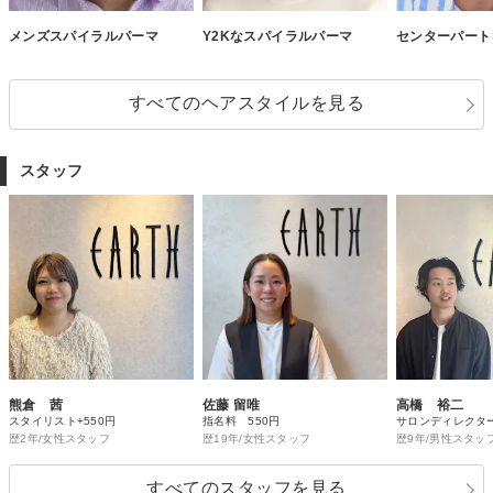
メンズスパイラルパーマ
Y2Kなスパイラルパーマ
センターパート
すべてのヘアスタイルを見る
スタッフ
熊倉 茜
佐藤 留唯
高橋 裕二
スタイリスト+550円
指名料 550円
サロンディレクター 
歴2年/女性スタッフ
歴19年/女性スタッフ
歴9年/男性スタッ
すべてのスタッフを見る