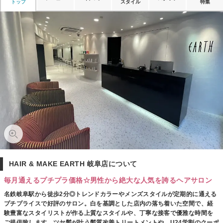
トップ
スタイル
特集
HAIR & MAKE EARTH 岐阜店について
毎月通えるプチプラ価格☆男性から絶大な人気を誇るヘアサロン
名鉄岐阜駅から徒歩2分◎トレンドカラーやメンズスタイルが定期的に通える
プチプライスで好評のサロン。白を基調とした店内の落ち着いた空間で、経
験豊富なスタイリストが作る上質なスタイルや、丁寧な接客で優雅な時間を
ご提供致します。ツヤ髪が叶う髪質改善トリートメントや、U24学割のクーポ