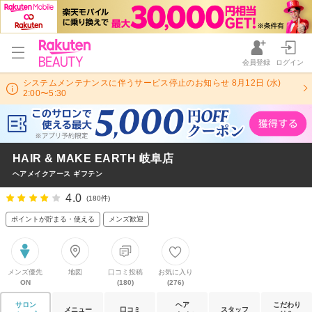
会員登録
ログイン
システムメンテナンスに伴うサービス停止のお知らせ 8月12日 (水)
2:00〜5:30
HAIR & MAKE EARTH 岐阜店
ヘアメイクアース ギフテン
4.0
(180件)
ポイントが貯まる・使える
メンズ歓迎
メンズ優先
地図
口コミ投稿
お気に入り
ON
(180)
(276)
サロン
ヘア
こだわり
メニュー
口コミ
スタッフ