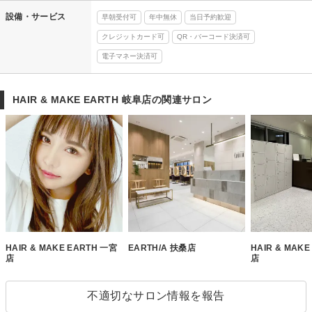
設備・サービス
早朝受付可
年中無休
当日予約歓迎
クレジットカード可
QR・バーコード決済可
電子マネー決済可
HAIR & MAKE EARTH 岐阜店の関連サロン
HAIR & MAKE EARTH 一宮
EARTH/A 扶桑店
HAIR & MAK
店
店
不適切なサロン情報を報告