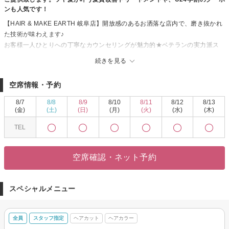
ンも人気です！
【HAIR & MAKE EARTH 岐阜店】開放感のあるお洒落な店内で、磨き抜かれ
た技術が味わえます♪
お客様一人ひとりへの丁寧なカウンセリングが魅力的★ベテランの実力派ス
タイリスト多数在籍！トレンドをプラスして、セルフスタイリングが楽にな
続きを見る
る再現性の高いスタイルに♪
【HAIR & MAKE EARTH 岐阜店】で、キレイへの近道を見つけませんか？
空席情報・予約
8/7
8/8
8/9
8/10
8/11
8/12
8/13
(金)
(土)
(日)
(月)
(火)
(水)
(木)
TEL
空席確認・ネット予約
スペシャルメニュー
全員
スタッフ指定
ヘアカット
ヘアカラー