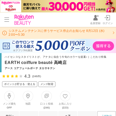
会員登録
ログイン
システムメンテナンスに伴うサービス停止のお知らせ 8月12日 (水)
2:00〜5:30
ハイセンスなスタイリストが、アナタに似合う今旬のカラーを提案♪ | こだわり特集
EARTH coiffure beauté 高崎店
アース コアフュールボーテ タカサキテン
4.3
(246件)
ポイントが貯まる・使える
メンズ歓迎
メンズ優先
地図
口コミ投稿
お気に入り
OFF
(246)
(223)
サロン
ヘア
こだわり