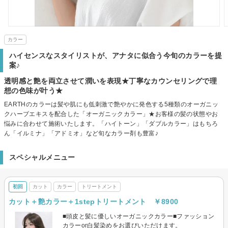
カラー
ハイセンスなスタイリストが、アナタに似合う今旬のカラーを提
案♪
透明感と艶を両立させて潤いを表現★丁寧なカウンセリングで理
想の色味が叶う★
EARTHのカラーは髪や肌にも低刺激で艶やかに発色する5種類のオーガニッ
クハーブエキスを配合した「オーガニックカラー」★お客様の髪の状態やお
悩みに合わせて施術いたします。「ハイトーン」「ダブルカラー」はもちろ
ん「イルミナ」「アドミオ」など旬なカラー剤も豊富♪
スペシャルメニュー
初回
カット
カラー
トリートメント
カット＋艶カラー＋1stepトリートメント ￥8900
■頭皮と髪に優しいオーガニックカラー■ファッション
カラーor白髪染めをお選びいただけます。