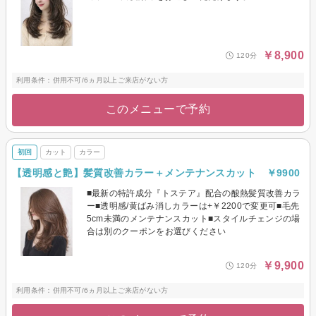
￥8,900
120分
利用条件：併用不可/6ヵ月以上ご来店がない方
このメニューで予約
初回
カット
カラー
【透明感と艶】髪質改善カラー＋メンテナンスカット ￥9900
■最新の特許成分『トステア』配合の酸熱髪質改善カラ
ー■透明感/黄ばみ消しカラーは+￥2200で変更可■毛先
5cm未満のメンテナンスカット■スタイルチェンジの場
合は別のクーポンをお選びください
￥9,900
120分
利用条件：併用不可/6ヵ月以上ご来店がない方