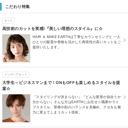
こだわり特集
カット
高技術のカットを実感!『美しい理想のスタイル』に☆
HAIR ＆ MAKE EARTHは丁寧なカウンセリングと 一人
ひとりの髪質や骨格を活かした再現性の高いカットをご
提供いたします。
メンズヘアカット
大学生～ビジネスマンまで！ONもOFFも楽しめるスタイルを提
案☆
『スタイリングが決まらない』『どんな髪形が似合うか
分からない』そんな方はEARTHにお任せ☆職業やライ
フスタイル、骨格や顔のバランスを見極め、クセをも魅
力に変えてしまうカット技術。