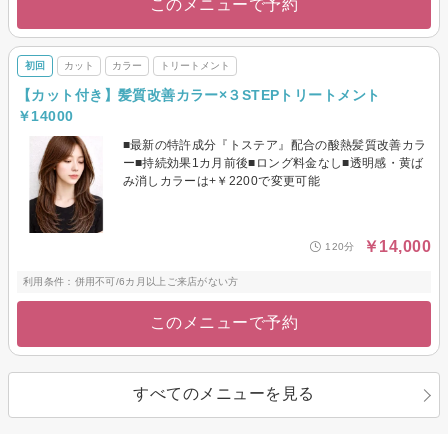
このメニューで予約
初回
カット
カラー
トリートメント
【カット付き】髪質改善カラー×３STEPトリートメント
￥14000
■最新の特許成分『トステア』配合の酸熱髪質改善カラ
ー■持続効果1カ月前後■ロング料金なし■透明感・黄ば
み消しカラーは+￥2200で変更可能
￥14,000
120分
利用条件：併用不可/6カ月以上ご来店がない方
このメニューで予約
すべてのメニューを見る