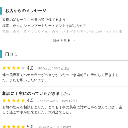
お店からのメッセージ
皆様の髪を一生ご自身の髪で保てるよう
模索、色んなシャンプートリートメントを試しながら
髪質に合う、ライフスタイルに合う、さまざまなアドバイスがいつまでも出
来るように、
続きを見る
研究して、頑張っていきます！！
口コミ
4.0
BOOさん / 50代 (女性)
他の美容室でヘナカラーが出来なかったので急遽前日に予約して行きまし
た。またお願いしたいです。
相談に丁寧にのっていただきました。
4.5
ひとちゃんさん / 50代 (女性)
お肌の悩みを相談しました。とても丁寧に美容に対する事を教えて頂き、楽
しく過ごす事が出来ました。大満足でした。
5.0
来店者さん / 30代 (男性)