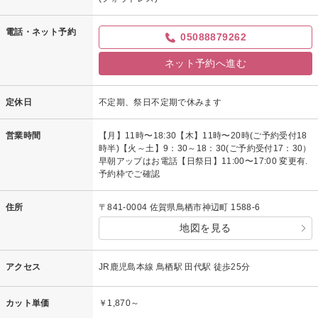
電話・ネット予約
05088879262
ネット予約へ進む
定休日
不定期、祭日不定期で休みます
営業時間
【月】11時〜18:30【木】11時〜20時(ご予約受付18
時半)【火～土】9：30～18：30(ご予約受付17：30）
早朝アップはお電話【日祭日】11:00〜17:00 変更有.
予約枠でご確認
住所
〒841-0004 佐賀県鳥栖市神辺町 1588-6
地図を見る
アクセス
JR鹿児島本線 鳥栖駅 田代駅 徒歩25分
カット単価
￥1,870～