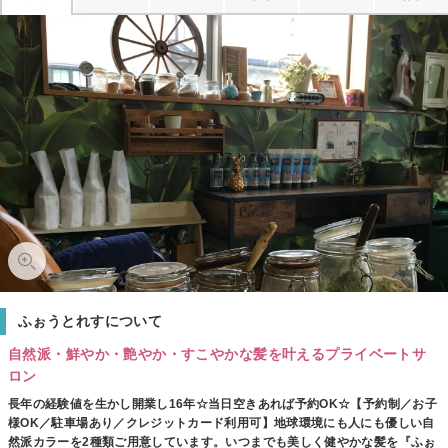
ふぉうとれすについて
自然派・鮮やか・艶やか・すこやかな髪を叶えるプライベートサ
ロン
長年の経験値を生かし開業し16年☆当日空きあれば予約OK☆【予約制／お子
様OK／駐車場あり／クレジットカード利用可】地球環境にも人にも優しい自
然派カラーを2種類ご用意しています。いつまでも美しく健やかな髪を『ふぉ