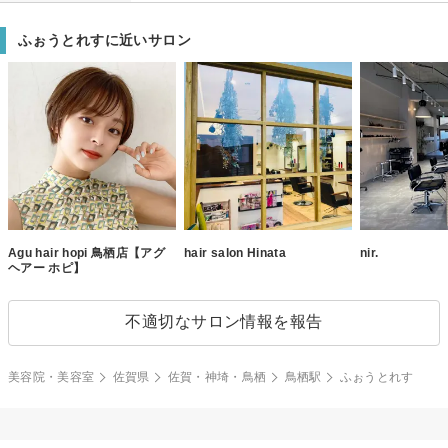
ふぉうとれすに近いサロン
Agu hair hopi 鳥栖店【アグ
hair salon Hinata
nir.
ヘアー ホピ】
不適切なサロン情報を報告
美容院・美容室
佐賀県
佐賀・神埼・鳥栖
鳥栖駅
ふぉうとれす