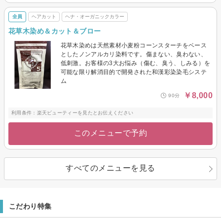
全員
ヘアカット
ヘナ・オーガニックカラー
花草木染め＆カット＆ブロー
花草木染めは天然素材小麦粉コーンスターチをベース
としたノンアルカリ染料です。傷まない、臭わない、
低刺激。お客様の3大お悩み（傷む、臭う、しみる）を
可能な限り解消目的で開発された和漢彩染染毛システ
ム
￥8,000
90分
利用条件：楽天ビューティーを見たとお伝えください
このメニューで予約
すべてのメニューを見る
こだわり特集