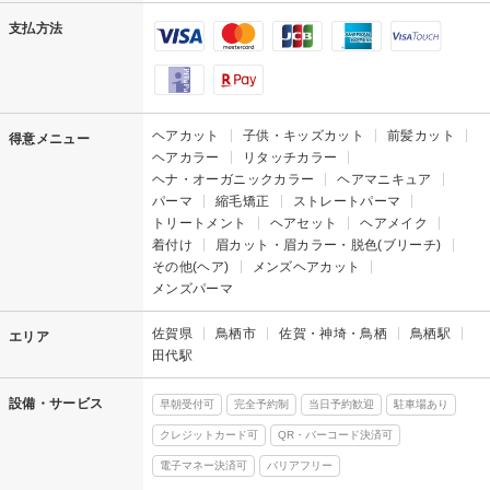
支払方法
ヘアカット
子供・キッズカット
前髪カット
得意メニュー
ヘアカラー
リタッチカラー
ヘナ・オーガニックカラー
ヘアマニキュア
パーマ
縮毛矯正
ストレートパーマ
トリートメント
ヘアセット
ヘアメイク
着付け
眉カット・眉カラー・脱色(ブリーチ)
その他(ヘア)
メンズヘアカット
メンズパーマ
佐賀県
鳥栖市
佐賀・神埼・鳥栖
鳥栖駅
エリア
田代駅
設備・サービス
早朝受付可
完全予約制
当日予約歓迎
駐車場あり
クレジットカード可
QR・バーコード決済可
電子マネー決済可
バリアフリー