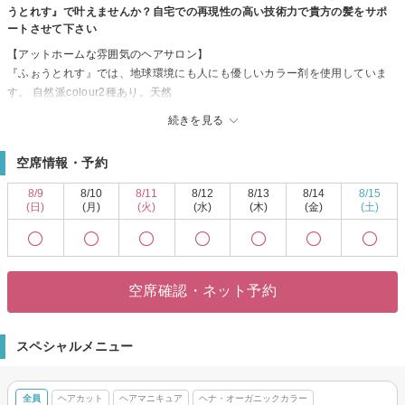
うとれす』で叶えませんか？自宅での再現性の高い技術力で貴方の髪をサポ
ートさせて下さい
【アットホームな雰囲気のヘアサロン】
『ふぉうとれす』では、地球環境にも人にも優しいカラー剤を使用していま
す。 自然派colour2種あり。天然
粉に、水素水（冬は、水素湯）を混ぜて染めていきます。色も多彩ありご用
続きを見る
意しています。髪を頭皮を優しいカラーで潤い溢れる艶髪を目指しません
か？通常colourも、オーガニックを使用。しています。季節に応じたヘアケア
空席情報・予約
のアドバイスもお伝えいたします。様々な国の恩恵を受けてcolourしていきま
しょう！！
8/9
8/10
8/11
8/12
8/13
8/14
8/15
☆おすすめメニュー☆
(日)
(月)
(火)
(水)
(木)
(金)
(土)
「花草木染め」は、傷む、臭う、しみるを可能な限り解消する目的で開発さ
れた和漢彩染染毛システムです。天然素材をベースとしたノンアルカリカラ
ー剤で、髪や地肌へもストレスフリーな施術を◎
空席確認・ネット予約
スペシャルメニュー
全員
ヘアカット
ヘアマニキュア
ヘナ・オーガニックカラー