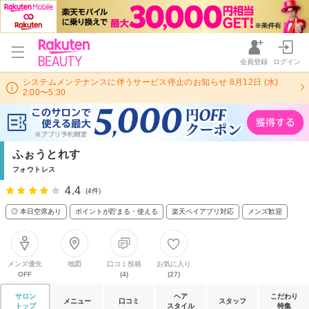
会員登録
ログイン
システムメンテナンスに伴うサービス停止のお知らせ 8月12日 (水)
2:00〜5:30
ふぉうとれす
フォウトレス
4.4
(4件)
◎ 本日空席あり
ポイントが貯まる・使える
楽天ペイアプリ対応
メンズ歓迎
メンズ優先
地図
口コミ投稿
お気に入り
OFF
(4)
(27)
サロン
ヘア
こだわり
メニュー
口コミ
スタッフ
トップ
スタイル
特集