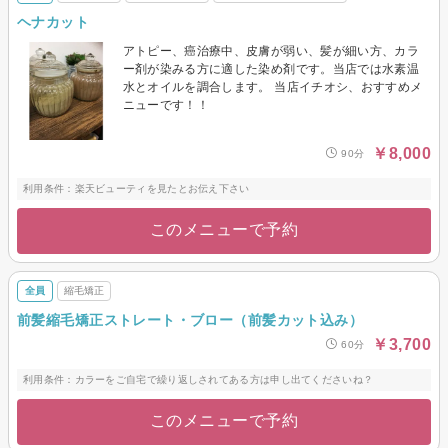
ヘナカット
アトピー、癌治療中、皮膚が弱い、髪が細い方、カラ
ー剤が染みる方に適した染め剤です。当店では水素温
水とオイルを調合します。 当店イチオシ、おすすめメ
ニューです！！
￥8,000
90分
利用条件：楽天ビューティを見たとお伝え下さい
このメニューで予約
全員
縮毛矯正
前髪縮毛矯正ストレート・ブロー（前髪カット込み）
￥3,700
60分
利用条件：カラーをご自宅で繰り返しされてある方は申し出てくださいね？
このメニューで予約