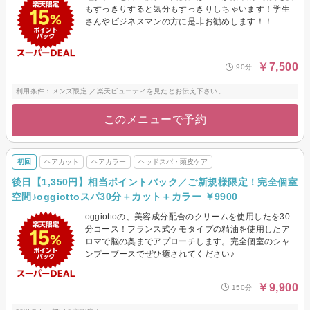
もすっきりすると気分もすっきりしちゃいます！学生
さんやビジネスマンの方に是非お勧めします！！
￥7,500
90分
利用条件：メンズ限定 ／楽天ビューティを見たとお伝え下さい。
このメニューで予約
初回
ヘアカット
ヘアカラー
ヘッドスパ・頭皮ケア
後日【1,350円】相当ポイントバック／ご新規様限定！完全個室
空間♪oggiottoスパ30分＋カット＋カラー ￥9900
oggiottoの、美容成分配合のクリームを使用したを30
分コース！フランス式ケモタイプの精油を使用したア
ロマで脳の奥までアプローチします。完全個室のシャ
ンプーブースでぜひ癒されてください♪
￥9,900
150分