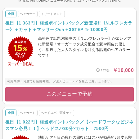
※ 電話予約でDEALメニューを予約してもポイントはバックされません
全員
ヘアカラー
トリートメント
後日【1,363円】相当ポイントバック／新登場!!《N.ルフレカラ
ー》＋カット＋マッサージsh＋3STEP Tr 10000円
高発色で話題沸騰中の【Ｎ.ルフレカラー】がエレノア
に新登場！オーガニック成分配合で髪や頭皮に優し
く、垢抜けた大人スタイルを叶える話題のヘアカラー
です！
￥10,000
120分
利用条件：何度でも使用可能。 ／楽天ビューティを見たとお伝え下さい。
このメニューで予約
全員
ヘアカット
ヘッドスパ・頭皮ケア
後日【1,022円】相当ポイントバック／【ハードワークなビジネ
スマン必見！！】ヘッドスパ30分×カット 7500円
地肌ケアと目の疲れの回復にはスパが効果的♪頭皮も髪