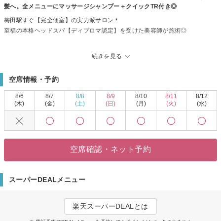
髪へ。全メニューにマッサージシャンプー＋クイックTR付き◎
梅田駅すぐ【完全個室】の実力派サロン＊
至福の本格ヘッドスパ【ディプロマ認定】を受けた美容師が施術◎
完全個室のフルフラットのシャンプーベッドで受けるスパで、心身ともにリ
続きを見る
ラックスな時間。
『ストレスと戦う女性を徹底的に癒して美しく』これが私たちが大切にする
空席情報・予約
想いです。
お客様の頭皮の状態＆理想とする髪質に合わせてオーダメイドでご提供致し
8/6
8/7
8/8
8/9
8/10
8/11
8/12
ます。
(木)
(金)
(土)
(日)
(月)
(火)
(水)
お客様の髪質に寄り添うケアメニューは《oggi otto/TOKIO》など充実ライン
ナップ＊
《イルミナカラー/アディクシーカラー》も大人気◎
空席確認・ネット予約
※来店に迷っている方・不安な方は来店前の事前相談のご予約も承ります。
クーポンページをチェック!![ストレスと戦う女性を徹底的に癒して美しく]
スーパーDEALメニュー
楽天スーパーDEALとは