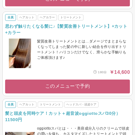
全員
ヘアカット
ヘアカラー
トリートメント
思わず触りたくなる髪に♪【髪質改善トリートメント】+カット
+カラー
髪質改善トリートメントとは…ダメージでまとまらな
くなってしまった髪の中に新しい結合を作り出すトリ
ートメント！ハリコシだけでなく、滑らかな手触りも
ご体感頂けます♪
￥14,600
180分
このメニューで予約
全員
ヘアカット
トリートメント
ヘッドスパ・頭皮ケア
髪と頭皮を同時ケア！カット＋超音波oggiottoスパ30分）
11500円
oggiottoスパとは・・・美容成分入りのクリームで頭皮
の潤いを保ち、カスタマイズしたトリートメントで頭