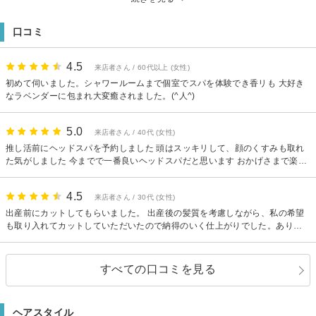
Eleanorの空間をぜひ体験ください♪
【アクセス】1.地下街「Whityうめだ」にある泉の広場M14番出口（左の階
口コミ
段）より地上に上がります。 2. 地上に上がるとすぐにデイリーヤマザキが入
っているビルがありそこの７階です。
【駐車場】なし ※近くに有料駐車場有り
4.5
来店者さん / 60代以上 (女性)
初めて伺いました。シャワールームまで個室でスパを体験でき香リも 大好き
なラベンダーに包まれ大変癒されました。(^人^)
5.0
来店者さん / 40代 (女性)
推し活前にヘッドスパを予約しました 頭はスッキリして、顔のくすみも取れ
た気がしました 今までで一番良いヘッドスパだと思います おかげさまで楽し
い推し活時間でした また、遠征することがあれば予約したいです
4.5
来店者さん / 30代 (女性)
出産前にカットしてもらいました。 出産後の髪質を考慮しながら、私の希望
も取り入れてカットしていただいたので納得のいく仕上がりでした。ありが
とうございます。 ヘッドスパもしましたが、途中から寝落ちしてしまい記憶
がありません(笑)それだけ気持ちが良かったです。また行きたい美容院です。
すべての口コミを見る
ヘアスタイル