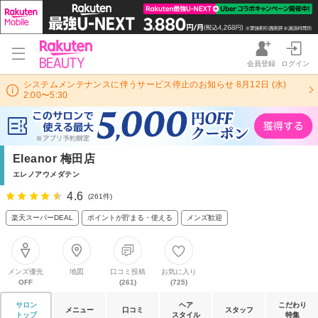
会員登録
ログイン
システムメンテナンスに伴うサービス停止のお知らせ 8月12日 (水)
2:00〜5:30
Eleanor 梅田店
エレノアウメダテン
4.6
(261件)
楽天スーパーDEAL
ポイントが貯まる・使える
メンズ歓迎
メンズ優先
地図
口コミ投稿
お気に入り
OFF
(261)
(725)
サロン
ヘア
こだわり
メニュー
口コミ
スタッフ
トップ
スタイル
特集