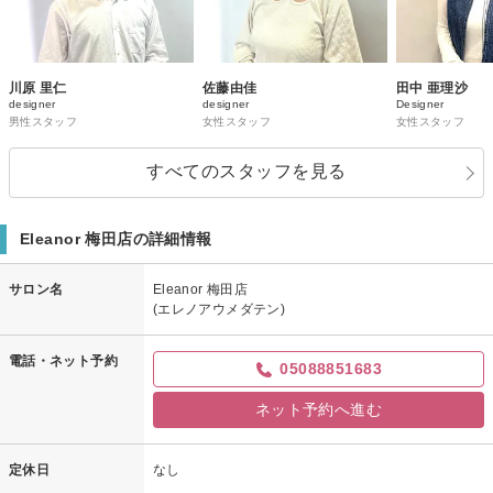
川原 里仁
佐藤由佳
田中 亜理沙
designer
designer
Designer
男性スタッフ
女性スタッフ
女性スタッフ
すべてのスタッフを見る
Eleanor 梅田店の詳細情報
サロン名
Eleanor 梅田店
(エレノアウメダテン)
電話・ネット予約
05088851683
ネット予約へ進む
定休日
なし