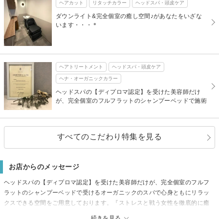
ヘアカット
リタッチカラー
ヘッドスパ・頭皮ケア
ダウンライト&完全個室の癒し空間♪があなたをいざな
います・・・＊
ヘアトリートメント
ヘッドスパ・頭皮ケア
ヘナ・オーガニックカラー
ヘッドスパの【ディプロマ認定】を受けた美容師だけ
が、完全個室のフルフラットのシャンプーベッドで施術
すべてのこだわり特集を見る
お店からのメッセージ
ヘッドスパの【ディプロマ認定】を受けた美容師だけが、完全個室のフルフ
ラットのシャンプーベッドで受けるオーガニックのスパで心身ともにリラッ
クスできる空間をご用意しております。『ストレスと戦う女性を徹底的に癒
して美しく』がコンセプトの梅田駅近サロン！都会の喧騒を忘れられる
続きを見る