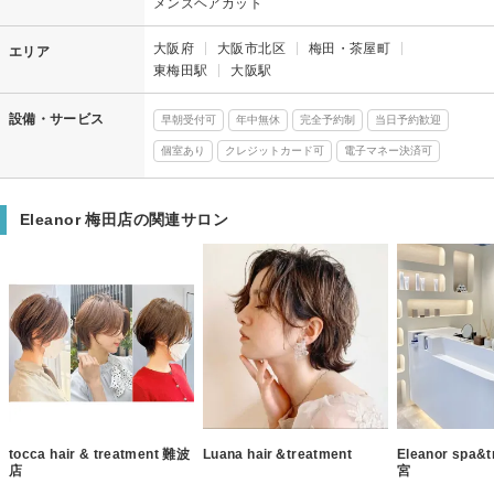
メンズヘアカット
大阪府
大阪市北区
梅田・茶屋町
エリア
東梅田駅
大阪駅
設備・サービス
早朝受付可
年中無休
完全予約制
当日予約歓迎
個室あり
クレジットカード可
電子マネー決済可
Eleanor 梅田店の関連サロン
tocca hair & treatment 難波
Luana hair＆treatment
Eleanor spa&
店
宮