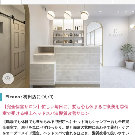
Eleanor 梅田店について
【完全個室サロン】忙しい毎日に、髪も心も休まるご褒美を◎個
室で受ける極上ヘッドスパ＆髪質改善サロン
【職場でも休日でも褒められる“艶髪”へ】セット面もシャンプー台も全席完
全個室で、周りを気にせずゆったり。髪と頭皮の状態に合わせて薬剤・ケア
をオーダーメイド選定。ヘッドスパで疲れをほどき、髪質改善で扱いやすい