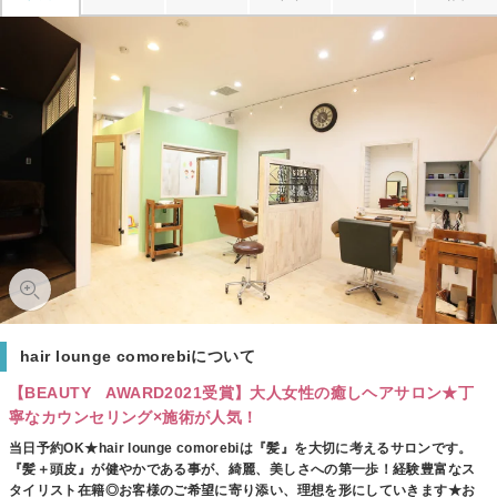
hair lounge comorebiについて
【BEAUTY AWARD2021受賞】大人女性の癒しヘアサロン★丁
寧なカウンセリング×施術が人気！
当日予約OK★hair lounge comorebiは『髪』を大切に考えるサロンです。
『髪＋頭皮』が健やかである事が、綺麗、美しさへの第一歩！経験豊富なス
タイリスト在籍◎お客様のご希望に寄り添い、理想を形にしていきます★お