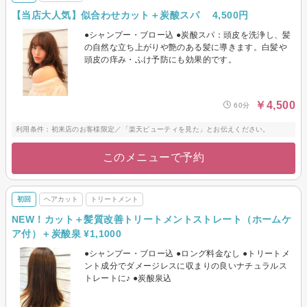
・笑顔のスタッフがお客様をお待ちしておりますので、いつでお気軽にお越
【当店大人気】似合わせカット＋炭酸スパ 4,500円
しください♪
●シャンプー・ブロー込 ●炭酸スパ：頭皮を洗浄し、髪
の自然な立ち上がりや艶のある髪に導きます。白髪や
頭皮の痒み・ふけ予防にも効果的です。
￥4,500
60分
利用条件：初来店のお客様限定／「楽天ビューティを見た」とお伝えください。
このメニューで予約
初回
ヘアカット
トリートメント
NEW！カット＋髪質改善トリートメントストレート（ホームケ
ア付）＋炭酸泉 ¥1,1000
●シャンプー・ブロー込 ●ロング料金なし ●トリートメ
ント成分でダメージレスに収まりの良いナチュラルス
トレートに♪ ●炭酸泉込