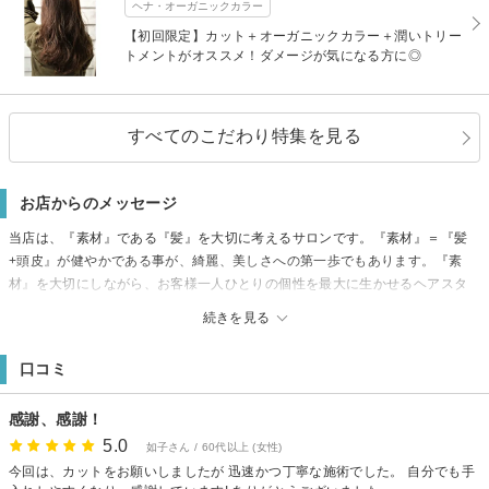
ヘナ・オーガニックカラー
【初回限定】カット＋オーガニックカラー＋潤いトリー
トメントがオススメ！ダメージが気になる方に◎
すべてのこだわり特集を見る
お店からのメッセージ
当店は、『素材』である『髪』を大切に考えるサロンです。『素材』＝『髪
+頭皮』が健やかである事が、綺麗、美しさへの第一歩でもあります。『素
材』を大切にしながら、お客様一人ひとりの個性を最大に生かせるヘアスタ
イルを一緒に作り上げていきたい！と、comorebiスタッフ一同考えておりま
続きを見る
す。髪や頭皮のお悩みなど、じっくりとご相談下さい。私達と一緒に解決し
ていきましょう！
口コミ
【アクセス】
地下鉄東西線：薬師堂駅北1出口を出て、直進します。ファミリーマートさん
感謝、感謝！
手前の交差点を左に曲がり直進すると右手に当サロンがございます。
5.0
如子さん / 60代以上 (女性)
今回は、カットをお願いしましたが 迅速かつ丁寧な施術でした。 自分でも手