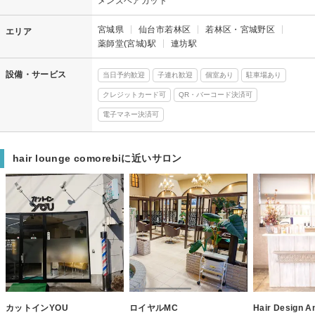
メンズヘアカット
宮城県
仙台市若林区
若林区・宮城野区
エリア
薬師堂(宮城)駅
連坊駅
設備・サービス
当日予約歓迎
子連れ歓迎
個室あり
駐車場あり
クレジットカード可
QR・バーコード決済可
電子マネー決済可
hair lounge comorebiに近いサロン
カットインYOU
ロイヤルMC
Hair Design A