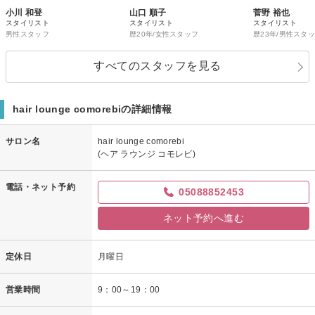
小川 和登
山口 順子
菅野 裕也
スタイリスト
スタイリスト
スタイリスト
男性スタッフ
歴20年/女性スタッフ
歴23年/男性スタ
すべてのスタッフを見る
hair lounge comorebiの詳細情報
サロン名
hair lounge comorebi
(ヘア ラウンジ コモレビ)
電話・ネット予約
05088852453
ネット予約へ進む
定休日
月曜日
営業時間
9：00～19：00