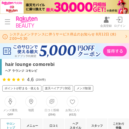
会員登録
ログイン
システムメンテナンスに伴うサービス停止のお知らせ 8月12日 (水)
2:00〜5:30
hair lounge comorebi
ヘア ラウンジ コモレビ
4.6
(204件)
ポイントが貯まる・使える
楽天ペイアプリ対応
メンズ歓迎
メンズ優先
地図
口コミ投稿
お気に入り
OFF
(204)
(412)
サロン
ヘア
こだわり
メニュー
口コミ
スタッフ
トップ
スタイル
特集