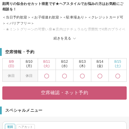
顔周りの似合わせカット得意です★ヘアスタイルでお悩みの方はお気軽にご
相談を！
＜当日予約歓迎＞＜お子様連れ歓迎＞＜駐車場あり＞＜クレジットカード可
＞＜バリアフリー＞
・★ミントグリーンの可愛い扉★店内はナチュラルな雰囲気で4席のプライベ
ートサロン。
続きを見る
・サービスや空間にもこだわり、お席とお席の間に仕切りがあり、お隣を気
にせずゆっくりお過ごしいただけます♪
空席情報・予約
・iPadで好きな雑誌もお読み頂け、ドリンクサービスも◎
・シャンプー台はフルフラットでゆったり！！
8/9
8/10
8/11
8/12
8/13
8/14
8/15
・また、忙しいママさんは大歓迎！キッズスペースは個室のファミリールー
(日)
(月)
(火)
(水)
(木)
(金)
(土)
ム
休日
休日
・お母さまが施術中も、お子さまはDVDをみたりお菓子を食べたり楽しく過
ごせます♪
・ヘアスタイルを変えるだけではなく、comorebi独自のプラスアルファのサ
空席確認・ネット予約
ービスで、お客様の『素敵な笑顔』を◎
・メニューにもご満足いただけるよう、多数商材やメニューをご用意◎
・お客様一人ひとりの個性を最大に生かせるヘアスタイルを一緒に作り上げ
スペシャルメニュー
て行きましょう！！
・『また行きたくなる美容室』を目指し、日々サービスの向上に努めており
ます。
初回
ヘアカット