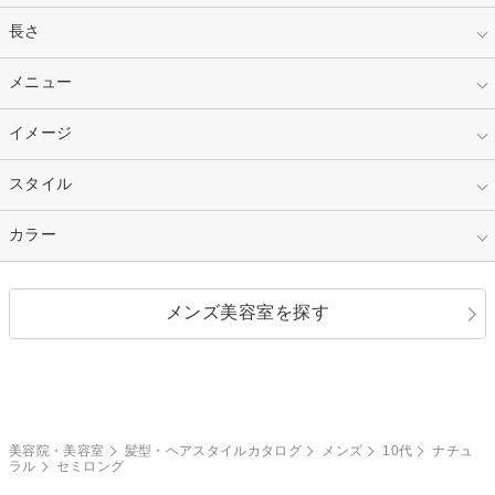
指定なし
長さ
キッズ
10代
20代
指定なし
メニュー
ベリーショート
30代
40代
ショート
ミディアム
指定なし
イメージ
カット
50代～
セミロング
ロング
カラー
パーマ
指定なし
スタイル
ナチュラル
縮毛矯正
エクステ
キュート
フェミニン
指定なし
カラー
ストレート
ストレートパーマ
ヘアアレンジ
セクシー
エレガント
カール
グラデーション
指定なし
黒髪
メンズ美容室を探す
クール
ストリート
レイヤー
シャギー
ブラウン・ベージュ
イエロー・オレンジ
モード
外国人風
ボブ
マッシュ
レッド・ピンク
アッシュ・ブラウン
和服・着物
編み込み
サイドアップ
グラデーションカラー
美容院・美容室
髪型・ヘアスタイルカタログ
メンズ
10代
ナチュ
ラル
セミロング
ポニーテール
アップ