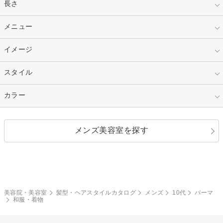
指定なし
長さ
キッズ
10代
20代
指定なし
メニュー
ベリーショート
30代
40代
ショート
ミディアム
指定なし
イメージ
カット
50代～
セミロング
ロング
カラー
パーマ
指定なし
スタイル
ナチュラル
縮毛矯正
エクステ
キュート
フェミニン
指定なし
カラー
ストレート
ストレートパーマ
ヘアアレンジ
セクシー
エレガント
カール
グラデーション
指定なし
黒髪
メンズ美容室を探す
クール
ストリート
レイヤー
シャギー
ブラウン・ベージュ
イエロー・オレンジ
モード
外国人風
ボブ
マッシュ
レッド・ピンク
アッシュ・ブラウン
和服・着物
編み込み
サイドアップ
グラデーションカラー
美容院・美容室
髪型・ヘアスタイルカタログ
メンズ
10代
パーマ
和服・着物
ポニーテール
アップ
ツーブロック
モヒカン