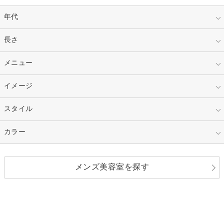
年代
指定なし
長さ
キッズ
10代
20代
指定なし
メニュー
ベリーショート
30代
40代
ショート
ミディアム
指定なし
イメージ
カット
50代～
セミロング
ロング
カラー
パーマ
指定なし
スタイル
ナチュラル
縮毛矯正
エクステ
キュート
フェミニン
指定なし
カラー
ストレート
ストレートパーマ
ヘアアレンジ
セクシー
エレガント
カール
グラデーション
指定なし
黒髪
メンズ美容室を探す
クール
ストリート
レイヤー
シャギー
ブラウン・ベージュ
イエロー・オレンジ
モード
外国人風
ボブ
マッシュ
レッド・ピンク
アッシュ・ブラウン
和服・着物
編み込み
サイドアップ
グラデーションカラー