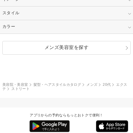
50代～
セミロング
ロング
カラー
パーマ
指定なし
スタイル
ナチュラル
縮毛矯正
エクステ
キュート
フェミニン
指定なし
カラー
ストレート
ストレートパーマ
ヘアアレンジ
セクシー
エレガント
カール
グラデーション
指定なし
黒髪
メンズ美容室を探す
クール
ストリート
レイヤー
シャギー
ブラウン・ベージュ
イエロー・オレンジ
モード
外国人風
ボブ
マッシュ
レッド・ピンク
アッシュ・ブラウン
和服・着物
編み込み
サイドアップ
グラデーションカラー
美容院・美容室
髪型・ヘアスタイルカタログ
メンズ
20代
エクス
テ
ストリート
ポニーテール
アップ
ツーブロック
モヒカン
アプリからの予約ならもっとおトクで便利！
ウルフ
ボウズ
ビジネス