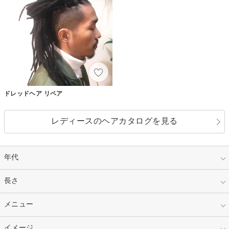
ドレッドヘア リペア
レディースのヘアカタログを見る
年代
指定なし
長さ
キッズ
10代
20代
指定なし
メニュー
ベリーショート
30代
40代
ショート
ミディアム
指定なし
イメージ
カット