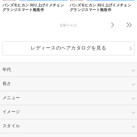
バンズモヒカン 刈り上げイメチェン
バンズモヒカン 刈り上げイメチェン
グランジスマート無造作
グランジスマート無造作
1/3ページ
レディースのヘアカタログを見る
年代
指定なし
長さ
キッズ
10代
20代
指定なし
メニュー
ベリーショート
30代
40代
ショート
ミディアム
指定なし
イメージ
カット
50代～
セミロング
ロング
カラー
パーマ
指定なし
スタイル
ナチュラル