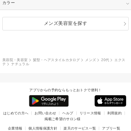
縮毛矯正
エクステ
キュート
フェミニン
指定なし
カラー
ストレート
ストレートパーマ
ヘアアレンジ
セクシー
エレガント
カール
グラデーション
指定なし
黒髪
メンズ美容室を探す
クール
ストリート
レイヤー
シャギー
ブラウン・ベージュ
イエロー・オレンジ
モード
外国人風
ボブ
マッシュ
レッド・ピンク
アッシュ・ブラウン
和服・着物
編み込み
サイドアップ
グラデーションカラー
美容院・美容室
髪型・ヘアスタイルカタログ
メンズ
20代
エクス
テ
ナチュラル
ポニーテール
アップ
ツーブロック
モヒカン
アプリからの予約ならもっとおトクで便利！
ウルフ
ボウズ
ビジネス
はじめての方へ
お問い合わせ
ヘルプ
リリース情報
利用規約
掲載ご希望のサロン様
企業情報
個人情報保護方針
楽天のサービス一覧
アプリ一覧