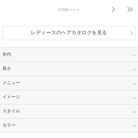
1/334ページ
レディースのヘアカタログを見る
年代
指定なし
長さ
キッズ
10代
20代
指定なし
メニュー
ベリーショート
30代
40代
ショート
ミディアム
指定なし
イメージ
カット
50代～
セミロング
ロング
カラー
パーマ
指定なし
スタイル
ナチュラル
縮毛矯正
エクステ
キュート
フェミニン
指定なし
カラー
ストレート
ストレートパーマ
ヘアアレンジ
セクシー
エレガント
カール
グラデーション