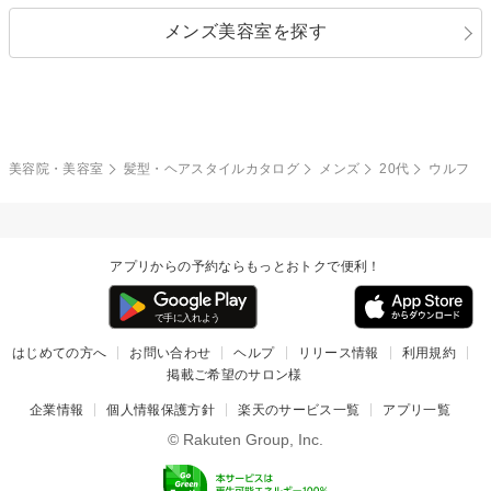
指定なし
黒髪
メンズ美容室を探す
クール
ストリート
レイヤー
シャギー
ブラウン・ベージュ
イエロー・オレンジ
モード
外国人風
ボブ
マッシュ
レッド・ピンク
アッシュ・ブラウン
和服・着物
編み込み
サイドアップ
グラデーションカラー
美容院・美容室
髪型・ヘアスタイルカタログ
メンズ
20代
ウルフ
ポニーテール
アップ
ツーブロック
モヒカン
アプリからの予約ならもっとおトクで便利！
ウルフ
ボウズ
ビジネス
はじめての方へ
お問い合わせ
ヘルプ
リリース情報
利用規約
掲載ご希望のサロン様
企業情報
個人情報保護方針
楽天のサービス一覧
アプリ一覧
© Rakuten Group, Inc.