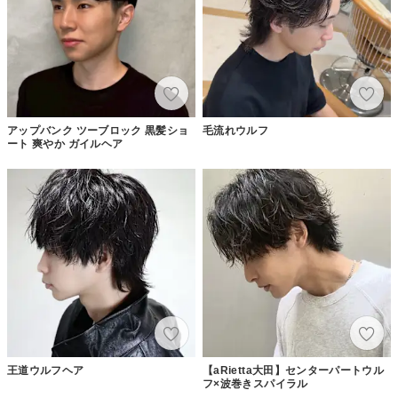
アップバンク ツーブロック 黒髪ショ
毛流れウルフ
ート 爽やか ガイルヘア
王道ウルフヘア
【aRietta大田】センターパートウル
フ×波巻きスパイラル