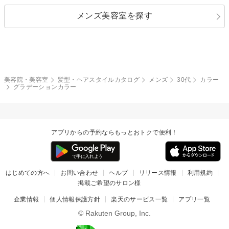
カール
グラデーション
指定なし
黒髪
メンズ美容室を探す
クール
ストリート
レイヤー
シャギー
ブラウン・ベージュ
イエロー・オレンジ
モード
外国人風
ボブ
マッシュ
レッド・ピンク
アッシュ・ブラウン
和服・着物
編み込み
サイドアップ
グラデーションカラー
美容院・美容室
髪型・ヘアスタイルカタログ
メンズ
30代
カラー
グラデーションカラー
ポニーテール
アップ
ツーブロック
モヒカン
アプリからの予約ならもっとおトクで便利！
ウルフ
ボウズ
ビジネス
はじめての方へ
お問い合わせ
ヘルプ
リリース情報
利用規約
掲載ご希望のサロン様
企業情報
個人情報保護方針
楽天のサービス一覧
アプリ一覧
© Rakuten Group, Inc.