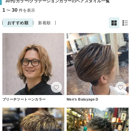
30代/カラー/グラデーションカラーのヘアスタイル一覧
1
30
〜
件を表示
おすすめ順
新着順
ブリーチツートーンカラー
Men's Balayage D