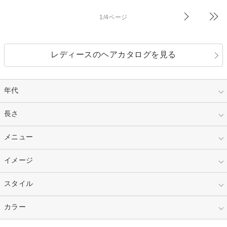
1/4ページ
レディースのヘアカタログを見る
年代
指定なし
長さ
キッズ
10代
20代
指定なし
メニュー
ベリーショート
30代
40代
ショート
ミディアム
指定なし
イメージ
カット
50代～
セミロング
ロング
カラー
パーマ
指定なし
スタイル
ナチュラル
縮毛矯正
エクステ
キュート
フェミニン
指定なし
カラー
ストレート
ストレートパーマ
ヘアアレンジ
セクシー
エレガント