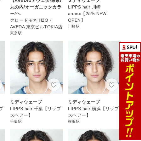
巻
【AVEDA/アヴェダ/東京/
ミディウェーブ
丸の内/オーガニックカラ
LIPPS hair 川崎
ー/ヘ
annex【2/25 NEW
クロードモネ H2O・
OPEN】
AVEDA 東京ビルTOKIA店
川崎駅
東京駅
ミディウェーブ
ミディウェーブ
ップ
LIPPS hair 千葉【リップ
LIPPS hair 横浜【リップ
スヘアー】
スヘアー】
千葉駅
横浜駅