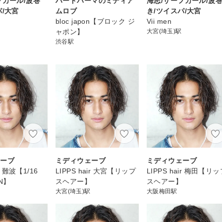
フカール/波巻
ハードパーマのミディア
海志/サーフカール/波
パ/大宮
ムロブ
き/ツイスパ/大宮
bloc japon【ブロック ジ
Vii men
ャポン】
大宮(埼玉)駅
渋谷駅
ェーブ
ミディウェーブ
ミディウェーブ
ir 難波【1/16
LIPPS hair 大宮【リップ
LIPPS hair 梅田【リ
EN】
スヘアー】
スヘアー】
大宮(埼玉)駅
大阪梅田駅