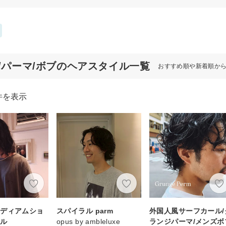
代/パーマ/ボブのヘアスタイル一覧
おすすめ順や新着順か
件を表示
ミディアムショ
スパイラル parm
外国人風サーフカール/
イル
opus by ambleluxe
ランジパーマ/メンズボ