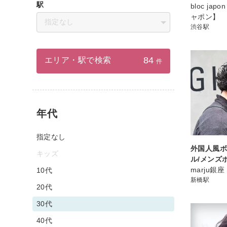
駅
bloc ja
ャポン】
指定なし
渋谷駅
84
エリア・駅で検索
件
年代
指定なし
外国人風
キッズ
ル/メンズ
marju銀座
10代
新橋駅
20代
30代
40代