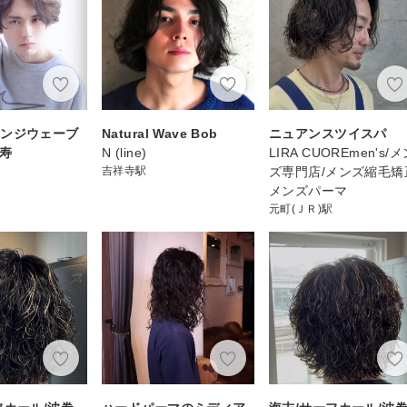
ランジウェーブ
Natural Wave Bob
ニュアンスツイスパ
比寿
N (line)
LIRA CUOREmen's/
吉祥寺駅
ズ専門店/メンズ縮毛矯
メンズパーマ
元町(ＪＲ)駅