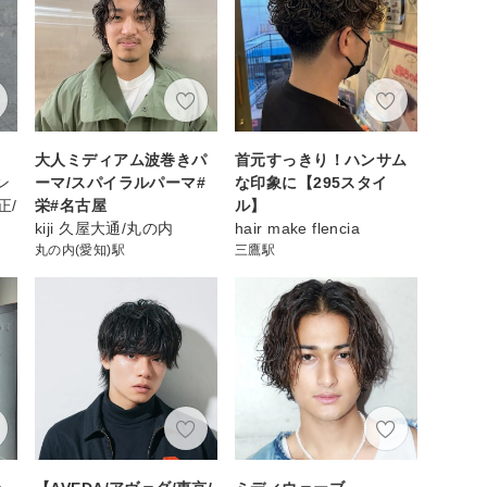
大人ミディアム波巻きパ
首元すっきり！ハンサム
メン
ーマ/スパイラルパーマ#
な印象に【295スタイ
正/
栄#名古屋
ル】
kiji 久屋大通/丸の内
hair make flencia
丸の内(愛知)駅
三鷹駅