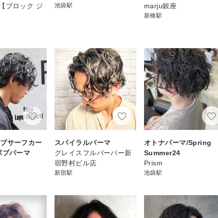
pon【ブロック ジ
池袋駅
marju銀座
新橋駅
ボブサーフカー
スパイラルパーマ
オトナパーマ/Spring
ボブパーマ
グレイスフルバーバー新
Summer24
宿野村ビル店
Prism
新宿駅
池袋駅