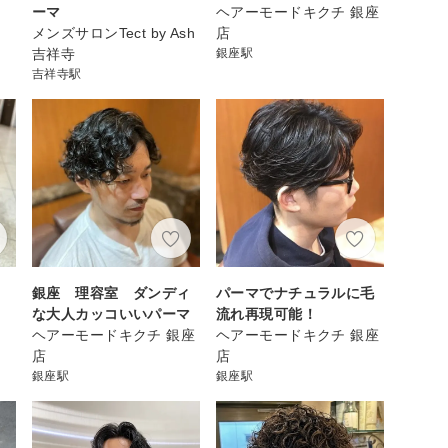
ーマ
ヘアーモードキクチ 銀座
メンズサロンTect by Ash
店
吉祥寺
銀座駅
吉祥寺駅
銀座 理容室 ダンディ
パーマでナチュラルに毛
な大人カッコいいパーマ
流れ再現可能！
ヘアーモードキクチ 銀座
ヘアーモードキクチ 銀座
店
店
銀座駅
銀座駅