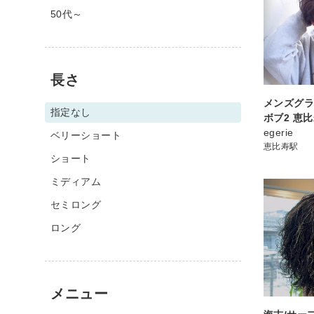
50代～
長さ
メンズグ
指定なし
ボブ2 恵
egerie
ベリーショート
恵比寿駅
ショート
ミディアム
セミロング
ロング
メニュー