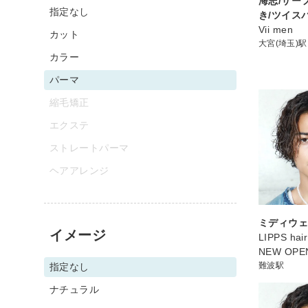
海志/サー
指定なし
き/ツイス
Vii men
カット
大宮(埼玉)駅
カラー
パーマ
縮毛矯正
エクステ
ストレートパーマ
ヘアアレンジ
ミディウ
イメージ
LIPPS ha
NEW OP
難波駅
指定なし
ナチュラル