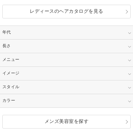
レディースのヘアカタログを見る
年代
指定なし
長さ
キッズ
10代
20代
指定なし
メニュー
ベリーショート
30代
40代
ショート
ミディアム
指定なし
イメージ
カット
50代～
セミロング
ロング
カラー
パーマ
指定なし
スタイル
ナチュラル
縮毛矯正
エクステ
キュート
フェミニン
指定なし
カラー
ストレート
ストレートパーマ
ヘアアレンジ
セクシー
エレガント
カール
グラデーション
指定なし
黒髪
メンズ美容室を探す
クール
ストリート
レイヤー
シャギー
ブラウン・ベージュ
イエロー・オレンジ