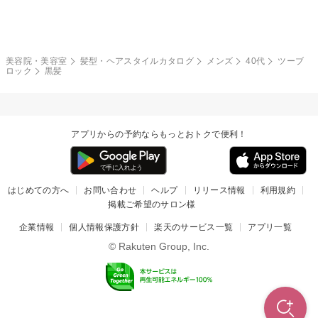
モード
外国人風
ボブ
マッシュ
レッド・ピンク
アッシュ・ブラウン
和服・着物
編み込み
サイドアップ
グラデーションカラー
美容院・美容室
髪型・ヘアスタイルカタログ
メンズ
40代
ツーブ
ロック
黒髪
ポニーテール
アップ
ツーブロック
モヒカン
アプリからの予約ならもっとおトクで便利！
ウルフ
ボウズ
ビジネス
はじめての方へ
お問い合わせ
ヘルプ
リリース情報
利用規約
掲載ご希望のサロン様
企業情報
個人情報保護方針
楽天のサービス一覧
アプリ一覧
© Rakuten Group, Inc.