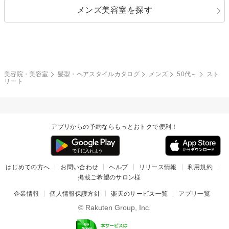
メンズ美容室を探す
クール
ストリート
レイヤー
シャギー
ブラウン・ベージュ
イエロー・オレンジ
モード
外国人風
ボブ
マッシュ
レッド・ピンク
アッシュ・ブラウン
和服・着物
編み込み
サイドアップ
グラデーションカラー
美容院・美容室
髪型・ヘアスタイルカタログ
メンズ
50代～
スト
リート
ポニーテール
アップ
ツーブロック
モヒカン
アプリからの予約ならもっとおトクで便利！
ウルフ
ボウズ
ビジネス
はじめての方へ
お問い合わせ
ヘルプ
リリース情報
利用規約
掲載ご希望のサロン様
企業情報
個人情報保護方針
楽天のサービス一覧
アプリ一覧
© Rakuten Group, Inc.