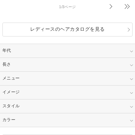
1/3ページ
レディースのヘアカタログを見る
年代
指定なし
長さ
キッズ
10代
20代
指定なし
メニュー
ベリーショート
30代
40代
ショート
ミディアム
指定なし
イメージ
カット
50代～
セミロング
ロング
カラー
パーマ
指定なし
スタイル
ナチュラル
縮毛矯正
エクステ
キュート
フェミニン
指定なし
カラー
ストレート
ストレートパーマ
ヘアアレンジ
セクシー
エレガント
カール
グラデーション
指定なし
黒髪