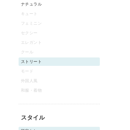
ナチュラル
キュート
フェミニン
セクシー
エレガント
クール
ストリート
モード
外国人風
和服・着物
スタイル