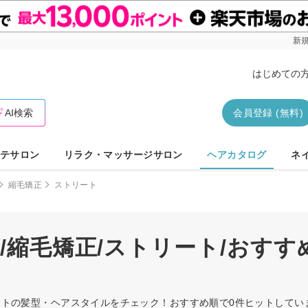
新規
はじめての
AI検索
会員登録 (無料)
テサロン
リラク・マッサージサロン
ヘアカタログ
ネ
縮毛矯正
ストリート
～/縮毛矯正/ストリート/おす
トリートの髪型・ヘアスタイルをチェック！おすすめ順で0件ヒットして