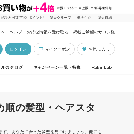
登録＆回答で100ポイント!
楽天グループ
楽天生命
楽天市場
方へ
ヘルプ
お得な情報を受け取る
掲載ご希望のサロン様
ログイン
マイクーポン
お気に入り
イルカタログ
キャンペーン一覧・特集
Raku Lab
すめ順の髪型・ヘアスタ
います。あなたに合った髪型を見つけましょう。他にも