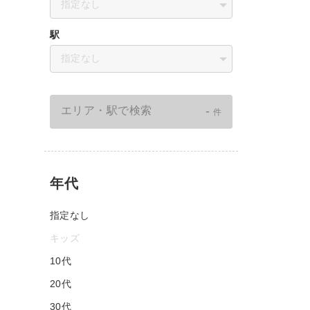
指定なし
駅
指定なし
-
エリア・駅で検索
件
年代
指定なし
キッズ
10代
20代
30代