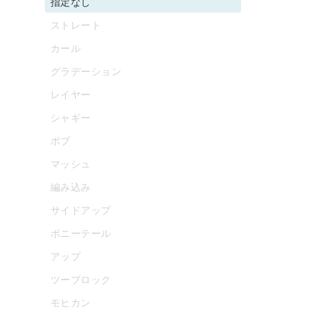
指定なし
ストレート
カール
グラデーション
レイヤー
シャギー
ボブ
マッシュ
編み込み
サイドアップ
ポニーテール
アップ
ツーブロック
モヒカン