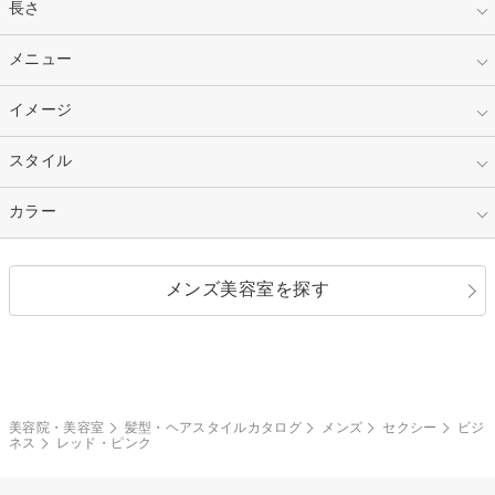
指定なし
長さ
キッズ
10代
20代
指定なし
メニュー
ベリーショート
30代
40代
ショート
ミディアム
指定なし
イメージ
カット
50代～
セミロング
ロング
カラー
パーマ
指定なし
スタイル
ナチュラル
縮毛矯正
エクステ
キュート
フェミニン
指定なし
カラー
ストレート
ストレートパーマ
ヘアアレンジ
セクシー
エレガント
カール
グラデーション
指定なし
黒髪
メンズ美容室を探す
クール
ストリート
レイヤー
シャギー
ブラウン・ベージュ
イエロー・オレンジ
モード
外国人風
ボブ
マッシュ
レッド・ピンク
アッシュ・ブラウン
和服・着物
編み込み
サイドアップ
グラデーションカラー
美容院・美容室
髪型・ヘアスタイルカタログ
メンズ
セクシー
ビジ
ネス
レッド・ピンク
ポニーテール
アップ
ツーブロック
モヒカン