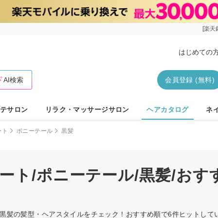
[楽天
はじめての
AI検索
会員登録 (無料)
テサロン
リラク・マッサージサロン
ヘアカタログ
ネ
ート
ポニーテール
黒髪
ート/ポニーテール/黒髪/お
ル/黒髪の髪型・ヘアスタイルをチェック！おすすめ順で6件ヒットし