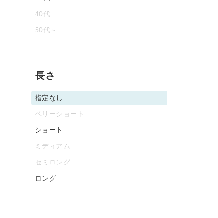
40代
50代～
長さ
指定なし
ベリーショート
ショート
ミディアム
セミロング
ロング