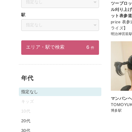
指定なし
ツーブロ
ル刈り上
駅
ット表参
prize 
指定なし
ライズ】
明治神宮前
6
エリア・駅で検索
件
年代
指定なし
マンバン
キッズ
TOMOYUK
博多駅
10代
20代
30代