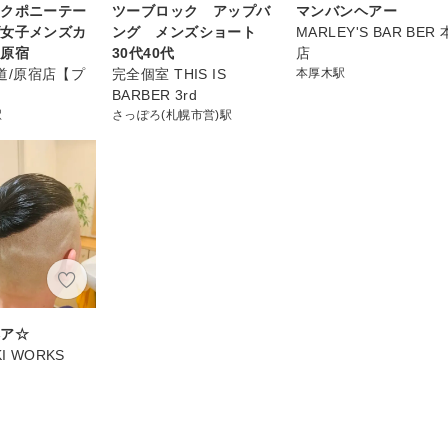
ックポニーテー
ツーブロック アップバ
マンバンヘアー
げ女子メンズカ
ング メンズショート
MARLEY'S BAR BER 
道原宿
30代40代
店
表参道/原宿店【プ
完全個室 THIS IS
本厚木駅
BARBER 3rd
駅
さっぽろ(札幌市営)駅
ヘア☆
I WORKS