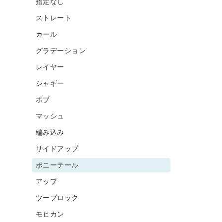
指定なし
ストレート
カール
グラデーション
レイヤー
シャギー
ボブ
マッシュ
編み込み
サイドアップ
ポニーテール
アップ
ツーブロック
モヒカン