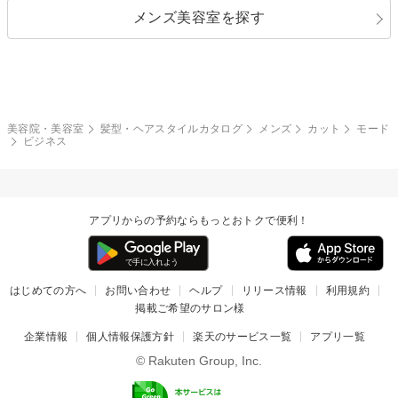
メンズ美容室を探す
クール
ストリート
レイヤー
シャギー
ブラウン・ベージュ
イエロー・オレンジ
モード
外国人風
ボブ
マッシュ
レッド・ピンク
アッシュ・ブラウン
和服・着物
編み込み
サイドアップ
グラデーションカラー
美容院・美容室
髪型・ヘアスタイルカタログ
メンズ
カット
モード
ビジネス
ポニーテール
アップ
ツーブロック
モヒカン
アプリからの予約ならもっとおトクで便利！
ウルフ
ボウズ
ビジネス
はじめての方へ
お問い合わせ
ヘルプ
リリース情報
利用規約
掲載ご希望のサロン様
企業情報
個人情報保護方針
楽天のサービス一覧
アプリ一覧
© Rakuten Group, Inc.