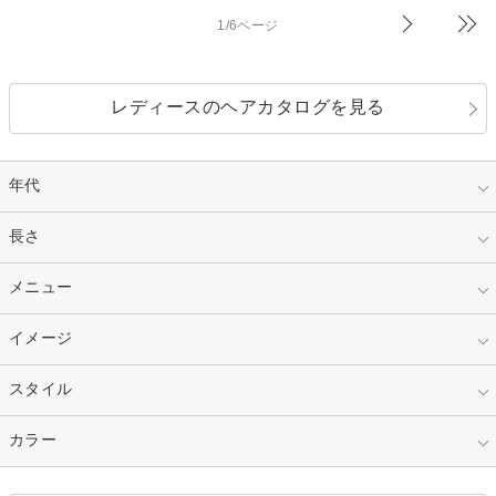
1/6ページ
レディースのヘアカタログを見る
年代
指定なし
長さ
キッズ
10代
20代
指定なし
メニュー
ベリーショート
30代
40代
ショート
ミディアム
指定なし
イメージ
カット
50代～
セミロング
ロング
カラー
パーマ
指定なし
スタイル
ナチュラル
縮毛矯正
エクステ
キュート
フェミニン
指定なし
カラー
ストレート
ストレートパーマ
ヘアアレンジ
セクシー
エレガント
カール
グラデーション
指定なし
黒髪