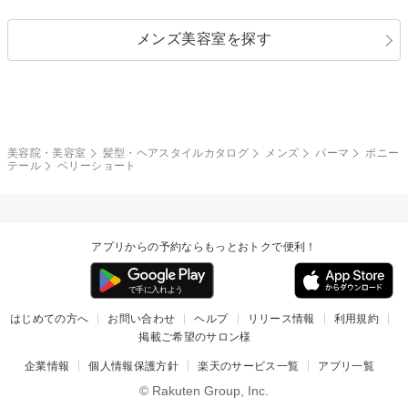
ストレートパーマ
ヘアアレンジ
セクシー
エレガント
カール
グラデーション
指定なし
黒髪
メンズ美容室を探す
クール
ストリート
レイヤー
シャギー
ブラウン・ベージュ
イエロー・オレンジ
モード
外国人風
ボブ
マッシュ
レッド・ピンク
アッシュ・ブラウン
和服・着物
編み込み
サイドアップ
グラデーションカラー
美容院・美容室
髪型・ヘアスタイルカタログ
メンズ
パーマ
ポニー
テール
ベリーショート
ポニーテール
アップ
ツーブロック
モヒカン
アプリからの予約ならもっとおトクで便利！
ウルフ
ボウズ
ビジネス
はじめての方へ
お問い合わせ
ヘルプ
リリース情報
利用規約
掲載ご希望のサロン様
企業情報
個人情報保護方針
楽天のサービス一覧
アプリ一覧
© Rakuten Group, Inc.