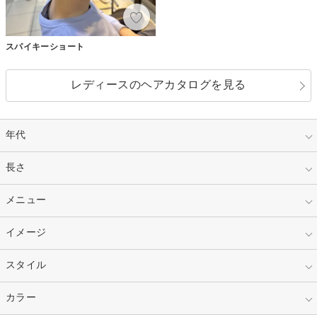
スパイキーショート
レディースのヘアカタログを見る
年代
指定なし
長さ
キッズ
10代
20代
指定なし
メニュー
ベリーショート
30代
40代
ショート
ミディアム
指定なし
イメージ
カット
50代～
セミロング
ロング
カラー
パーマ
指定なし
スタイル
ナチュラル
縮毛矯正
エクステ
キュート
フェミニン
指定なし
カラー
ストレート