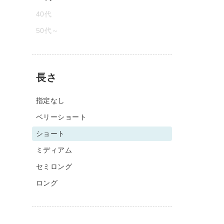
40代
50代～
長さ
指定なし
ベリーショート
ショート
ミディアム
セミロング
ロング