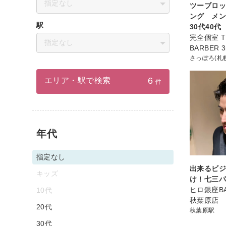
指定なし
ツーブロ
ング メ
駅
30代40代
完全個室 TH
指定なし
BARBER 3
さっぽろ(札
6
エリア・駅で検索
件
年代
指定なし
出来るビ
キッズ
け！七三
ヒロ銀座BA
10代
秋葉原店
20代
秋葉原駅
30代