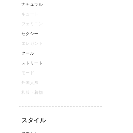
ナチュラル
キュート
フェミニン
セクシー
エレガント
クール
ストリート
モード
外国人風
和服・着物
スタイル