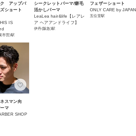
ック アップバ
シークレットパーマ/癖毛
フェザーショート
ンズショート
活かしパーマ
ONLY CARE by JAPA
LeaLea hair&life【レアレ
五位堂駅
IS IS
ア ヘアアンドライフ】
rd
伊丹(阪急)駅
幌市営)駅
ジネスマン向
パーマ
RBER SHOP