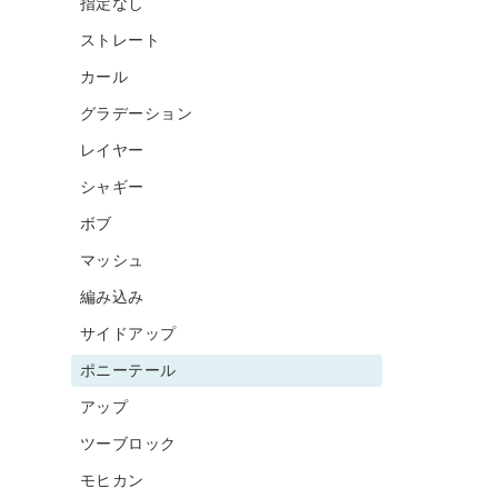
指定なし
ストレート
カール
グラデーション
レイヤー
シャギー
ボブ
マッシュ
編み込み
サイドアップ
ポニーテール
アップ
ツーブロック
モヒカン