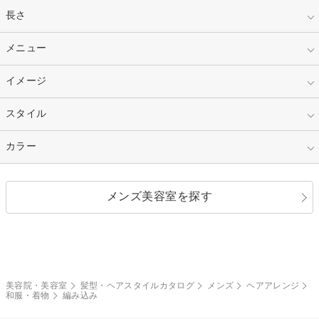
指定なし
長さ
キッズ
10代
20代
指定なし
メニュー
ベリーショート
30代
40代
ショート
ミディアム
指定なし
イメージ
カット
50代～
セミロング
ロング
カラー
パーマ
指定なし
スタイル
ナチュラル
縮毛矯正
エクステ
キュート
フェミニン
指定なし
カラー
ストレート
ストレートパーマ
ヘアアレンジ
セクシー
エレガント
カール
グラデーション
指定なし
黒髪
メンズ美容室を探す
クール
ストリート
レイヤー
シャギー
ブラウン・ベージュ
イエロー・オレンジ
モード
外国人風
ボブ
マッシュ
レッド・ピンク
アッシュ・ブラウン
和服・着物
編み込み
サイドアップ
グラデーションカラー
美容院・美容室
髪型・ヘアスタイルカタログ
メンズ
ヘアアレンジ
和服・着物
編み込み
ポニーテール
アップ