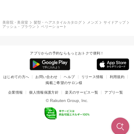
モード
外国人風
ボブ
マッシュ
レッド・ピンク
アッシュ・ブラウン
和服・着物
編み込み
サイドアップ
グラデーションカラー
美容院・美容室
髪型・ヘアスタイルカタログ
メンズ
サイドアップ
アッシュ・ブラウン
ベリーショート
ポニーテール
アップ
ツーブロック
モヒカン
アプリからの予約ならもっとおトクで便利！
ウルフ
ボウズ
ビジネス
はじめての方へ
お問い合わせ
ヘルプ
リリース情報
利用規約
掲載ご希望のサロン様
企業情報
個人情報保護方針
楽天のサービス一覧
アプリ一覧
© Rakuten Group, Inc.