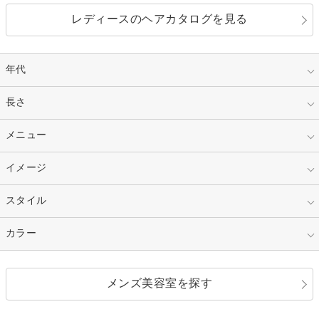
レディースのヘアカタログを見る
年代
指定なし
長さ
キッズ
10代
20代
指定なし
メニュー
ベリーショート
30代
40代
ショート
ミディアム
指定なし
イメージ
カット
50代～
セミロング
ロング
カラー
パーマ
指定なし
スタイル
ナチュラル
縮毛矯正
エクステ
キュート
フェミニン
指定なし
カラー
ストレート
ストレートパーマ
ヘアアレンジ
セクシー
エレガント
カール
グラデーション
指定なし
黒髪
メンズ美容室を探す
クール
ストリート
レイヤー
シャギー
ブラウン・ベージュ
イエロー・オレンジ