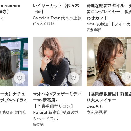
r x nuance
レイヤーカット【代々木
綺麗な艶髪スタイル 
吉祥寺】
上原】
髪ロングレイヤー 似
ex
Camden Town代々木上原
わせカット
代々木八幡駅
fiica 表参道 【フィー
表参道駅
アー★】ナチュ
☆外ハネ×フェザーミディ
【福岡赤坂警固】前髪
ボブ×ハイライ
ー☆-新宿店-
り大人レイヤー
【全席半個室サロン】
Des.Art
縮毛矯正専門店
Natural 新宿店 髪質改善
赤坂(福岡)駅
＆ヘッドスパ
新宿駅