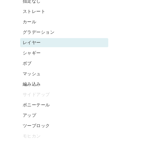
指定なし
ストレート
カール
グラデーション
レイヤー
シャギー
ボブ
マッシュ
編み込み
サイドアップ
ポニーテール
アップ
ツーブロック
モヒカン