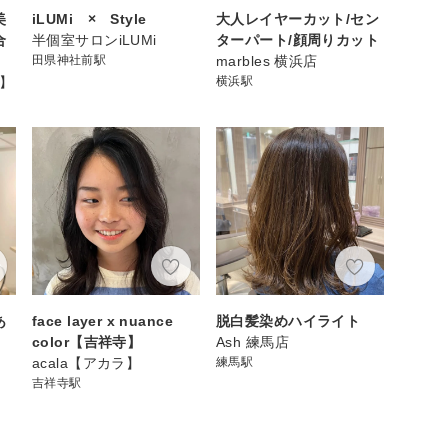
美
iLUMi × Style
大人レイヤーカット/セン
合
半個室サロンiLUMi
ターパート/顔周りカット
田県神社前駅
marbles 横浜店
カ】
横浜駅
あ
face layer x nuance
脱白髪染めハイライト
color【吉祥寺】
Ash 練馬店
acala【アカラ】
練馬駅
吉祥寺駅