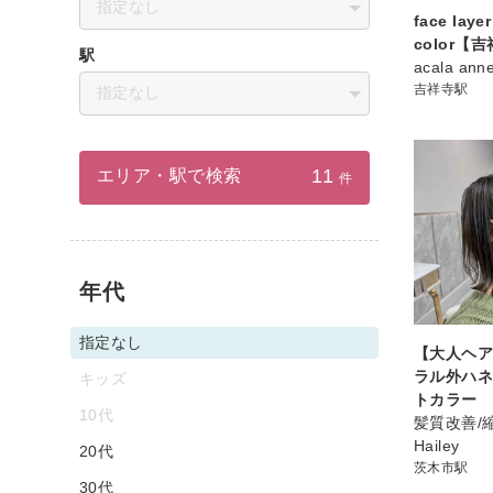
指定なし
face laye
color【
駅
acala ann
吉祥寺駅
指定なし
11
エリア・駅で検索
件
年代
指定なし
【大人ヘ
ラル外ハネ
キッズ
トカラー
10代
髪質改善/
Hailey
20代
茨木市駅
30代