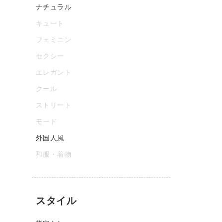
ナチュラル
キュート
フェミニン
セクシー
エレガント
クール
ストリート
モード
外国人風
和服・着物
スタイル