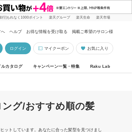
銀行]もれなく1000ポイント
楽天グループ
楽天生命
楽天市場
方へ
ヘルプ
お得な情報を受け取る
掲載ご希望のサロン様
ログイン
マイクーポン
お気に入り
イルカタログ
キャンペーン一覧・特集
Raku Lab
ロング/おすすめ順の髪
1件ヒットしています。あなたに合った髪型を見つけまし