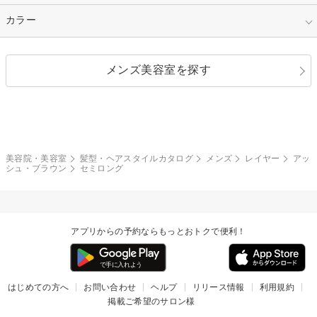
縮毛矯正
エクステ
キュート
フェミニン
指定なし
カラー
ストレート
ストレートパーマ
ヘアアレンジ
セクシー
エレガント
カール
グラデーション
指定なし
黒髪
メンズ美容室を探す
クール
ストリート
レイヤー
シャギー
ブラウン・ベージュ
イエロー・オレンジ
モード
外国人風
ボブ
マッシュ
レッド・ピンク
アッシュ・ブラウン
和服・着物
編み込み
サイドアップ
グラデーションカラー
美容院・美容室
髪型・ヘアスタイルカタログ
メンズ
レイヤー
アッ
シュ・ブラウン
セミロング
ポニーテール
アップ
ツーブロック
モヒカン
アプリからの予約ならもっとおトクで便利！
ウルフ
ボウズ
ビジネス
はじめての方へ
お問い合わせ
ヘルプ
リリース情報
利用規約
掲載ご希望のサロン様