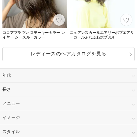
ココアブラウン スモーキーカラー レ
ニュアンスカールエアリーボブエアリ
イヤー シースルーカラー
ーカールふわふわボブ314
レディースのヘアカタログを見る
年代
指定なし
長さ
キッズ
10代
20代
指定なし
メニュー
ベリーショート
30代
40代
ショート
ミディアム
指定なし
イメージ
カット
50代～
セミロング
ロング
カラー
パーマ
指定なし
スタイル
ナチュラル