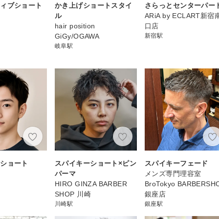
ティブショート
かき上げショートスタイ
さらっとセンターパー
ル
ARiA by ECLART新宿
hair position
口店
GiGy/OGAWA
新宿駅
岐阜駅
スショート
スパイキーショート×ピン
スパイキーフェード
パーマ
メンズ専門理容室
HIRO GINZA BARBER
BroTokyo BARBERSH
SHOP 川崎
銀座店
川崎駅
銀座駅