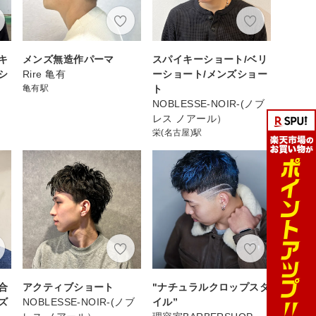
キ
メンズ無造作パーマ
スパイキーショート/ベリ
シ
Rire 亀有
ーショート/メンズショー
亀有駅
ト
NOBLESSE-NOIR-(ノブ
レス ノアール）
栄(名古屋)駅
合
アクティブショート
"ナチュラルクロップスタ
ズ
NOBLESSE-NOIR-(ノブ
イル”