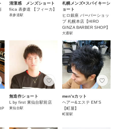
ト
清潔感 メンズショート
札幌メンズ×スパイキーシ
南
fiica 表参道 【フィーカ】
ョート
表参道駅
ヒロ銀座 バーバーショッ
プ 札幌本店【HIRO
GINZA BARBER SHOP】
大通駅
無造作ショート
men'sカット
L by first 東仙台駅前店
ヘアー&エステ EM’S
OP
東仙台駅
【町屋】
町屋駅