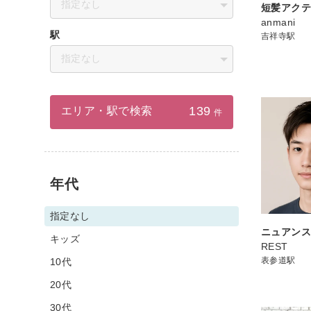
指定なし
短髪アク
anmani
駅
吉祥寺駅
指定なし
139
エリア・駅で検索
件
年代
指定なし
ニュアン
キッズ
REST
表参道駅
10代
20代
30代