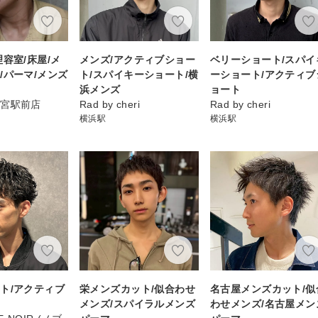
理容室/床屋/メ
メンズ/アクティブショー
ベリーショート/スパイ
/パーマ/メンズ
ト/スパイキーショート/横
ーショート/アクティブ
浜メンズ
ョート
大宮駅前店
Rad by cheri
Rad by cheri
横浜駅
横浜駅
ト/アクティブ
栄メンズカット/似合わせ
名古屋メンズカット/似
メンズ/スパイラルメンズ
わせメンズ/名古屋メン