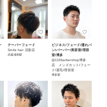
ー
テーパーフェード
ビジネス/フェード/濡れパ
Smile hair 沼影店
ン/バーバー/美容室/理容
武蔵浦和駅
室/博多
@110barbershop博多
店 メンズカット/フェー
ド/眉毛/理容室
博多駅