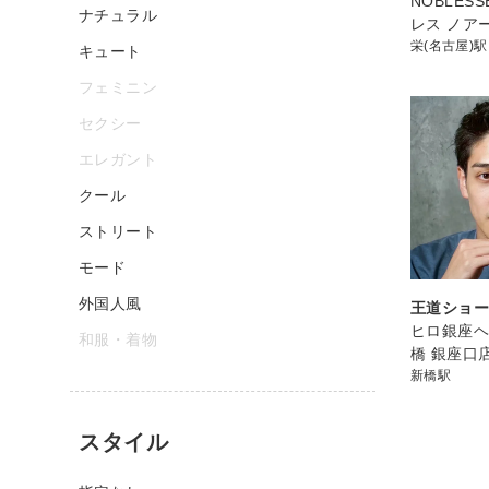
NOBLESS
ナチュラル
レス ノア
栄(名古屋)駅
キュート
フェミニン
セクシー
エレガント
クール
ストリート
モード
外国人風
王道ショ
ヒロ銀座ヘ
和服・着物
橋 銀座口
新橋駅
スタイル