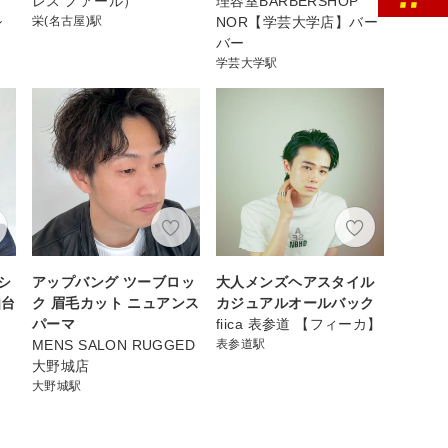
レス ノアール）
理容室BARBERSHOP
シ
栄(名古屋)駅
NOR【学芸大学店】バー
バー
学芸大学駅
シ
アップバング ツーブロッ
大人メンズヘアスタイル
仙台
ク 眉毛カット ニュアンス
カジュアルオールバック
パーマ
fiica 表参道 【フィーカ】
店
MENS SALON RUGGED
表参道駅
大野城店
大野城駅