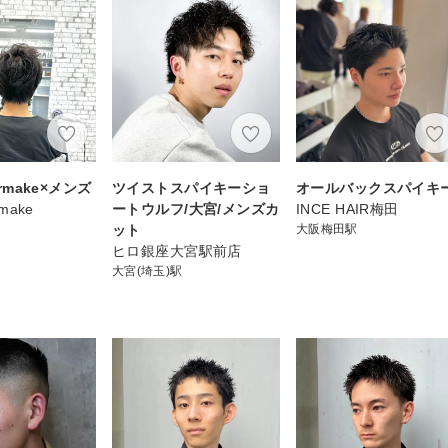
airmake×メンズ
ツイストスパイキーショ
オールバックスパイキ
rmake
ートウルフ/大宮/メンズカ
INCE HAIR梅田
ット
大阪梅田駅
ヒロ銀座大宮駅前店
大宮(埼玉)駅