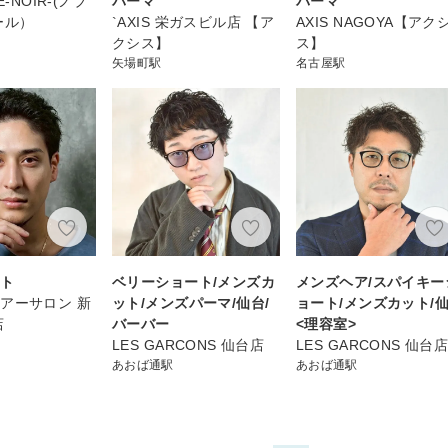
E-NOIR-(ノブ
パーマ
パーマ
ール）
`AXIS 栄ガスビル店 【ア
AXIS NAGOYA【アク
クシス】
ス】
矢場町駅
名古屋駅
ート
ベリーショート/メンズカ
メンズヘア/スパイキー
アーサロン 新
ット/メンズパーマ/仙台/
ョート/メンズカット/
店
バーバー
<理容室>
LES GARCONS 仙台店
LES GARCONS 仙台
あおば通駅
あおば通駅