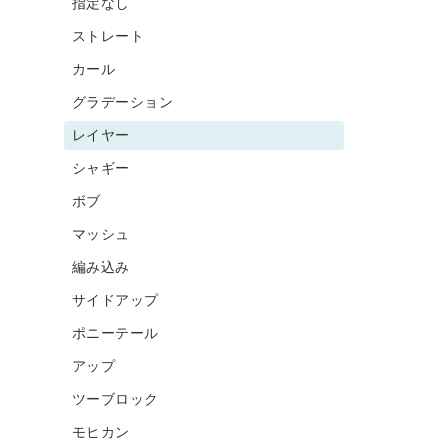
指定なし
ストレート
カール
グラデーション
レイヤー
シャギー
ボブ
マッシュ
編み込み
サイドアップ
ポニーテール
アップ
ツーブロック
モヒカン