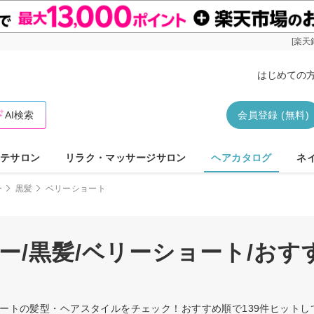
[楽天
はじめての
AI検索
会員登録 (無料)
テサロン
リラク・マッサージサロン
ヘアカタログ
ネ
ー
黒髪
ベリーショート
ー/黒髪/ベリーショート/お
ショートの髪型・ヘアスタイルをチェック！おすすめ順で139件ヒット