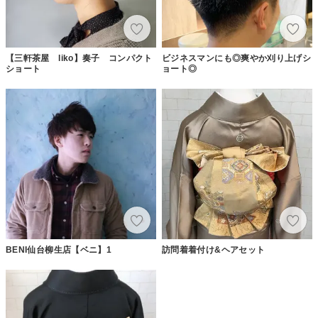
【三軒茶屋 liko】奏子 コンパクト
ビジネスマンにも◎爽やか刈り上げシ
ショート
ョート◎
BENI仙台柳生店【ベニ】1
訪問着着付け&ヘアセット