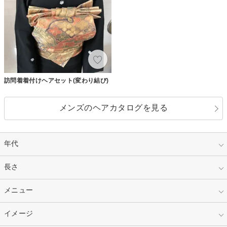
訪問着着付けヘアセット(変わり結び)
メンズのヘアカタログを見る
年代
指定なし
長さ
キッズ
10代
20代
指定なし
メニュー
ベリーショート
30代
40代
ショート
ミディアム
指定なし
イメージ
カット