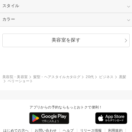
50代～
セミロング
ロング
カラー
パーマ
指定なし
スタイル
ナチュラル
縮毛矯正
エクステ
キュート
フェミニン
指定なし
カラー
ストレート
ストレートパーマ
ヘアアレンジ
セクシー
エレガント
カール
グラデーション
指定なし
黒髪
美容室を探す
クール
ストリート
レイヤー
シャギー
ブラウン・ベージュ
イエロー・オレンジ
モード
外国人風
ボブ
マッシュ
レッド・ピンク
アッシュ・ブラウン
和服・着物
編み込み
サイドアップ
グラデーションカラー
美容院・美容室
髪型・ヘアスタイルカタログ
20代
ビジネス
黒髪
ベリーショート
ポニーテール
アップ
ツーブロック
モヒカン
アプリからの予約ならもっとおトクで便利！
ウルフ
ボウズ
ビジネス
はじめての方へ
お問い合わせ
ヘルプ
リリース情報
利用規約