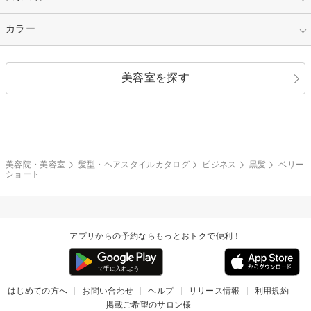
縮毛矯正
エクステ
キュート
フェミニン
指定なし
カラー
ストレート
ストレートパーマ
ヘアアレンジ
セクシー
エレガント
カール
グラデーション
指定なし
黒髪
美容室を探す
クール
ストリート
レイヤー
シャギー
ブラウン・ベージュ
イエロー・オレンジ
モード
外国人風
ボブ
マッシュ
レッド・ピンク
アッシュ・ブラウン
和服・着物
編み込み
サイドアップ
グラデーションカラー
美容院・美容室
髪型・ヘアスタイルカタログ
ビジネス
黒髪
ベリー
ショート
ポニーテール
アップ
ツーブロック
モヒカン
アプリからの予約ならもっとおトクで便利！
ウルフ
ボウズ
ビジネス
はじめての方へ
お問い合わせ
ヘルプ
リリース情報
利用規約
掲載ご希望のサロン様