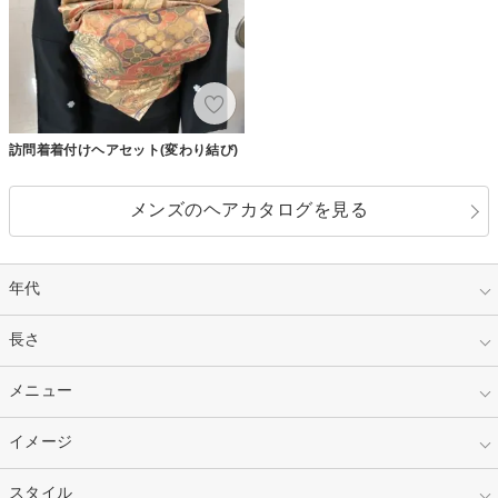
訪問着着付けヘアセット(変わり結び)
メンズのヘアカタログを見る
年代
指定なし
長さ
キッズ
10代
20代
指定なし
メニュー
ベリーショート
30代
40代
ショート
ミディアム
指定なし
イメージ
カット
50代～
セミロング
ロング
カラー
パーマ
指定なし
スタイル
ナチュラル