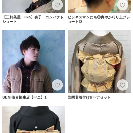
【三軒茶屋 liko】奏子 コンパクト
ビジネスマンにも◎爽やか刈り上げシ
ショート
ョート◎
BENI仙台柳生店【ベニ】1
訪問着着付け&ヘアセット