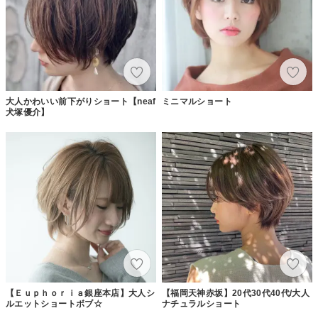
大人かわいい前下がりショート【neaf
ミニマルショート
犬塚優介】
【Ｅｕｐｈｏｒｉａ銀座本店】大人シ
【福岡天神赤坂】20代30代40代/大人
ルエットショートボブ☆
ナチュラルショート