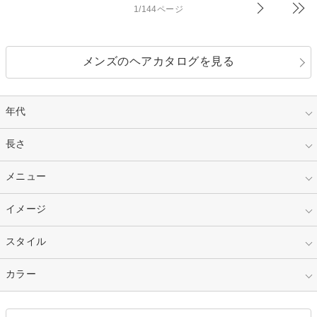
1/144ページ
メンズのヘアカタログを見る
年代
指定なし
長さ
キッズ
10代
20代
指定なし
メニュー
ベリーショート
30代
40代
ショート
ミディアム
指定なし
イメージ
カット
50代～
セミロング
ロング
カラー
パーマ
指定なし
スタイル
ナチュラル
縮毛矯正
エクステ
キュート
フェミニン
指定なし
カラー
ストレート
ストレートパーマ
ヘアアレンジ
セクシー
エレガント
カール
グラデーション
指定なし
黒髪