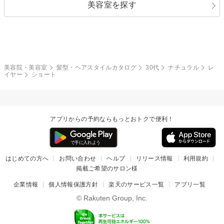
美容室を探す
クール
ストリート
レイヤー
シャギー
ブラウン・ベージュ
イエロー・オレンジ
モード
外国人風
ボブ
マッシュ
レッド・ピンク
アッシュ・ブラウン
和服・着物
編み込み
サイドアップ
グラデーションカラー
美容院・美容室
髪型・ヘアスタイルカタログ
30代
ナチュラル
レ
イヤー
ショート
ポニーテール
アップ
ツーブロック
モヒカン
アプリからの予約ならもっとおトクで便利！
ウルフ
ボウズ
ビジネス
はじめての方へ
お問い合わせ
ヘルプ
リリース情報
利用規約
掲載ご希望のサロン様
企業情報
個人情報保護方針
楽天のサービス一覧
アプリ一覧
© Rakuten Group, Inc.