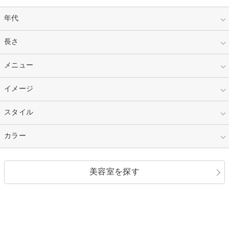
年代
指定なし
長さ
キッズ
10代
20代
指定なし
メニュー
ベリーショート
30代
40代
ショート
ミディアム
指定なし
イメージ
カット
50代～
セミロング
ロング
カラー
パーマ
指定なし
スタイル
ナチュラル
縮毛矯正
エクステ
キュート
フェミニン
指定なし
カラー
ストレート
ストレートパーマ
ヘアアレンジ
セクシー
エレガント
カール
グラデーション
指定なし
黒髪
美容室を探す
クール
ストリート
レイヤー
シャギー
ブラウン・ベージュ
イエロー・オレンジ
モード
外国人風
ボブ
マッシュ
レッド・ピンク
アッシュ・ブラウン
和服・着物
編み込み
サイドアップ
グラデーションカラー