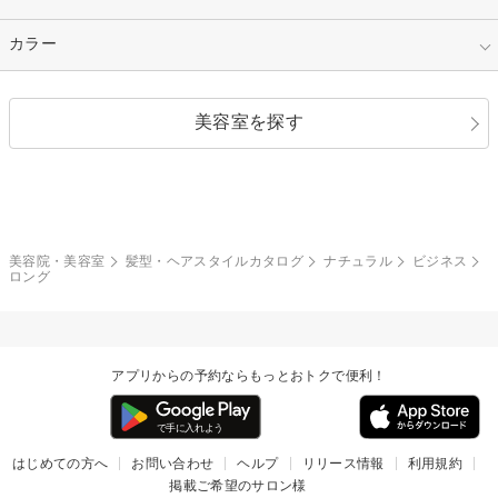
縮毛矯正
エクステ
キュート
フェミニン
指定なし
カラー
ストレート
ストレートパーマ
ヘアアレンジ
セクシー
エレガント
カール
グラデーション
指定なし
黒髪
美容室を探す
クール
ストリート
レイヤー
シャギー
ブラウン・ベージュ
イエロー・オレンジ
モード
外国人風
ボブ
マッシュ
レッド・ピンク
アッシュ・ブラウン
和服・着物
編み込み
サイドアップ
グラデーションカラー
美容院・美容室
髪型・ヘアスタイルカタログ
ナチュラル
ビジネス
ロング
ポニーテール
アップ
ツーブロック
モヒカン
アプリからの予約ならもっとおトクで便利！
ウルフ
ボウズ
ビジネス
はじめての方へ
お問い合わせ
ヘルプ
リリース情報
利用規約
掲載ご希望のサロン様