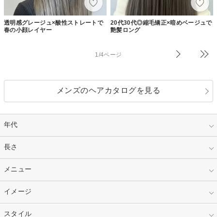
透明感グレージュ×酸性ストレートで
20代30代◎縮毛矯正×暗めベージュで
春の小顔レイヤー
艶髪ロング
1/4ページ
メンズのヘアカタログを見る
年代
指定なし
長さ
キッズ
10代
20代
指定なし
メニュー
ベリーショート
30代
40代
ショート
ミディアム
指定なし
イメージ
カット
50代～
セミロング
ロング
カラー
パーマ
指定なし
スタイル
ナチュラル