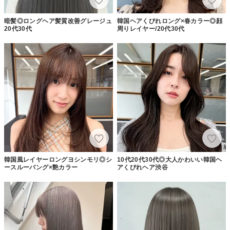
暗髪◎ロングヘア髪質改善グレージュ
韓国ヘアくびれロング×春カラー◎顔
20代30代
周りレイヤー/20代30代
韓国風レイヤーロングヨシンモリ◎シ
10代20代30代◎大人かわいい韓国ヘ
ースルーバング×艶カラー
アくびれヘア渋谷