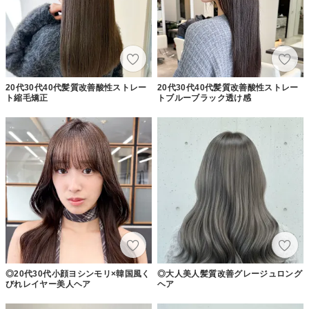
20代30代40代髪質改善酸性ストレー
20代30代40代髪質改善酸性ストレー
ト縮毛矯正
トブルーブラック透け感
◎20代30代小顔ヨシンモリ×韓国風く
◎大人美人髪質改善グレージュロング
びれレイヤー美人ヘア
ヘア