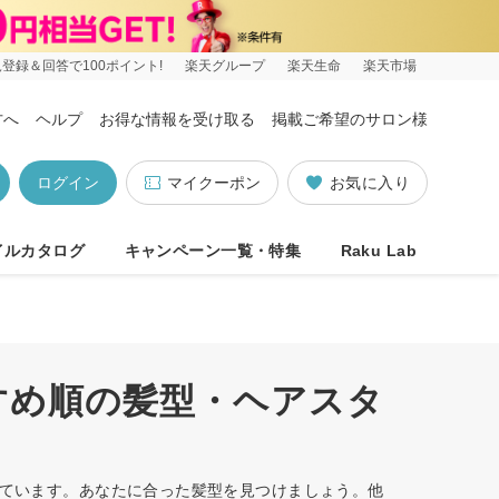
登録＆回答で100ポイント!
楽天グループ
楽天生命
楽天市場
方へ
ヘルプ
お得な情報を受け取る
掲載ご希望のサロン様
ログイン
マイクーポン
お気に入り
イルカタログ
キャンペーン一覧・特集
Raku Lab
すめ順の髪型・ヘアスタ
しています。あなたに合った髪型を見つけましょう。他