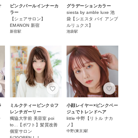
オ
ピンクパールインナーカ
グラデーションカラー
ラー
siesta by amble luxe 池
【シェアサロン】
袋【シエスタ バイ アンブ
EMANON 新宿
ルリュクス】
新宿駅
池袋駅
ラ
ミルクティーピンク☆フ
小顔レイヤー×ピンクベー
レンチガーリー
ジュでトレンドヘア
ー
獨協大学前 美容室 poi
little 中野【リトル ナカ
to...【ポワト】髪質改善
ノ】
個室サロン
中野(東京)駅
5/20OPEN！！