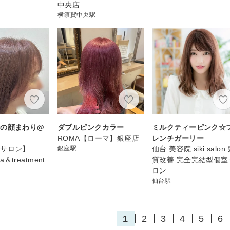
中央店
横須賀中央駅
時の顔まわり@
ダブルピンクカラー
ミルクティーピンク☆
ROMA【ローマ】銀座店
レンチガーリー
室サロン】
銀座駅
仙台 美容院 siki.salon
pa＆treatment
質改善 完全完結型個室
ロン
仙台駅
1
2
3
4
5
6