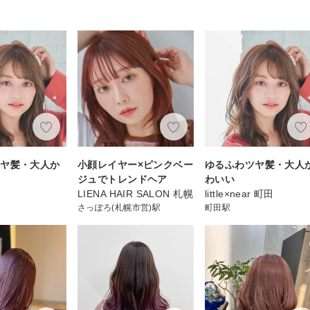
ツヤ髪・大人か
小顔レイヤー×ピンクベー
ゆるふわツヤ髪・大人
ジュでトレンドヘア
わいい
LIENA HAIR SALON 札幌
little×near 町田
さっぽろ(札幌市営)駅
町田駅