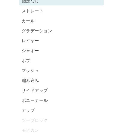
指定なし
ストレート
カール
グラデーション
レイヤー
シャギー
ボブ
マッシュ
編み込み
サイドアップ
ポニーテール
アップ
ツーブロック
モヒカン