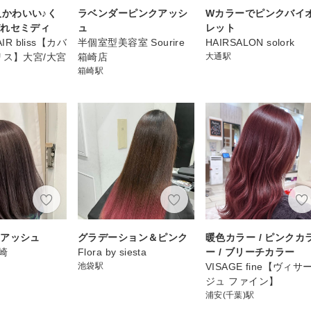
*大人かわいい♪く
ラベンダーピンクアッシ
Wカラーでピンクバイ
びれセミディ
ュ
レット
IR bliss【カバ
半個室型美容室 Sourire
HAIRSALON solork
リス】大宮/大宮
箱崎店
大通駅
箱崎駅
ーアッシュ
グラデーション＆ピンク
暖色カラー / ピンクカ
崎
Flora by siesta
ー / ブリーチカラー
池袋駅
VISAGE fine【ヴィサ
ジュ ファイン】
浦安(千葉)駅