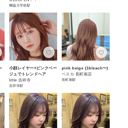
獨協大学前駅
か
小顔レイヤー×ピンクベー
pink beige (1bleach〜)
ジュでトレンドヘア
ペスカ 長町南店
little 吉祥寺
長町南駅
吉祥寺駅