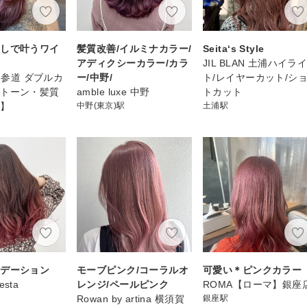
なしで叶うワイ
髪質改善/イルミナカラー/
Seita‘s Style
アディクシーカラー/カラ
JIL BLAN 土浦ハイラ
/表参道 ダブルカ
ー/中野/
ト/レイヤーカット/シ
イトーン・髪質
amble luxe 中野
トカット
オ】
中野(東京)駅
土浦駅
ラデーション
モーブピンク/コーラルオ
可愛い＊ピンクカラー
iesta
レンジ/ペールピンク
ROMA【ローマ】銀座
Rowan by artina 横須賀
銀座駅