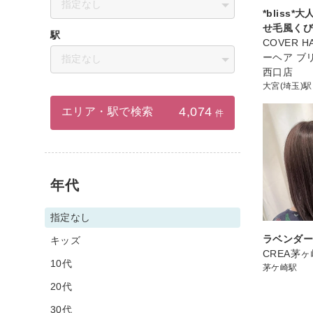
指定なし
*bliss
せ毛風く
駅
COVER HA
ーヘア ブ
指定なし
西口店
大宮(埼玉)駅
4,074
エリア・駅で検索
件
年代
指定なし
ラベンダ
キッズ
CREA茅ヶ
10代
茅ケ崎駅
20代
30代