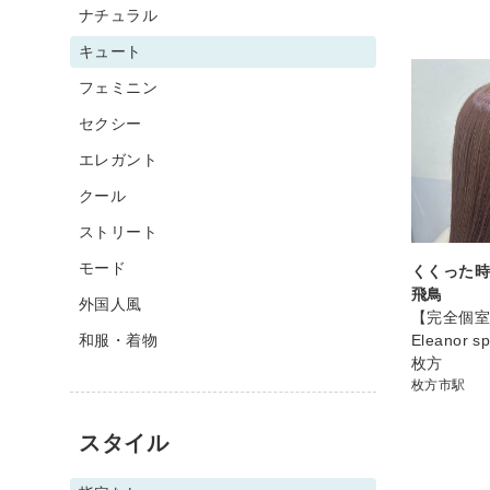
ナチュラル
キュート
フェミニン
セクシー
エレガント
クール
ストリート
モード
くくった
飛鳥
外国人風
【完全個
和服・着物
Eleanor s
枚方
枚方市駅
スタイル