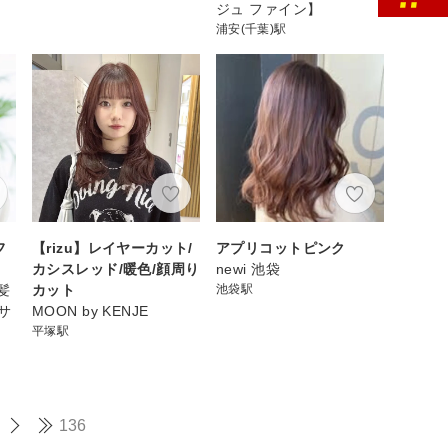
ジュ ファイン】
浦安(千葉)駅
フ
【rizu】レイヤーカット/
アプリコットピンク
カシスレッド/暖色/顔周り
newi 池袋
 髪
カット
池袋駅
サ
MOON by KENJE
平塚駅
136