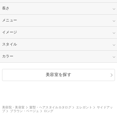
指定なし
長さ
キッズ
10代
20代
指定なし
メニュー
ベリーショート
30代
40代
ショート
ミディアム
指定なし
イメージ
カット
50代～
セミロング
ロング
カラー
パーマ
指定なし
スタイル
ナチュラル
縮毛矯正
エクステ
キュート
フェミニン
指定なし
カラー
ストレート
ストレートパーマ
ヘアアレンジ
セクシー
エレガント
カール
グラデーション
指定なし
黒髪
美容室を探す
クール
ストリート
レイヤー
シャギー
ブラウン・ベージュ
イエロー・オレンジ
モード
外国人風
ボブ
マッシュ
レッド・ピンク
アッシュ・ブラウン
和服・着物
編み込み
サイドアップ
グラデーションカラー
美容院・美容室
髪型・ヘアスタイルカタログ
エレガント
サイドアッ
プ
ブラウン・ベージュ
ロング
ポニーテール
アップ