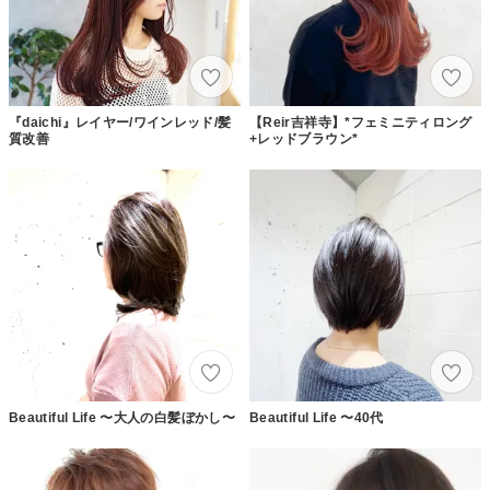
『daichi』レイヤー/ワインレッド/髪
【Reir吉祥寺】*フェミニティロング
質改善
+レッドブラウン*
Beautiful Life 〜大人の白髪ぼかし〜
Beautiful Life 〜40代