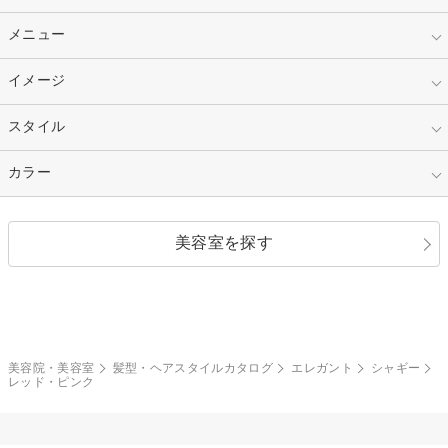
10代
20代
指定なし
メニュー
ベリーショート
30代
40代
ショート
ミディアム
指定なし
イメージ
カット
50代～
セミロング
ロング
カラー
パーマ
指定なし
スタイル
ナチュラル
縮毛矯正
エクステ
キュート
フェミニン
指定なし
カラー
ストレート
ストレートパーマ
ヘアアレンジ
セクシー
エレガント
カール
グラデーション
指定なし
黒髪
美容室を探す
クール
ストリート
レイヤー
シャギー
ブラウン・ベージュ
イエロー・オレンジ
モード
外国人風
ボブ
マッシュ
レッド・ピンク
アッシュ・ブラウン
和服・着物
編み込み
サイドアップ
グラデーションカラー
美容院・美容室
髪型・ヘアスタイルカタログ
エレガント
シャギー
レッド・ピンク
ポニーテール
アップ
ツーブロック
モヒカン