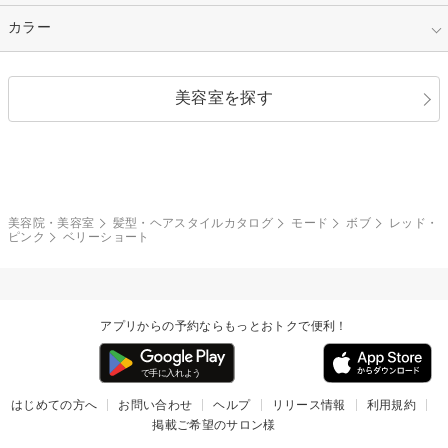
縮毛矯正
エクステ
キュート
フェミニン
指定なし
カラー
ストレート
ストレートパーマ
ヘアアレンジ
セクシー
エレガント
カール
グラデーション
指定なし
黒髪
美容室を探す
クール
ストリート
レイヤー
シャギー
ブラウン・ベージュ
イエロー・オレンジ
モード
外国人風
ボブ
マッシュ
レッド・ピンク
アッシュ・ブラウン
和服・着物
編み込み
サイドアップ
グラデーションカラー
美容院・美容室
髪型・ヘアスタイルカタログ
モード
ボブ
レッド・
ピンク
ベリーショート
ポニーテール
アップ
ツーブロック
モヒカン
アプリからの予約ならもっとおトクで便利！
ウルフ
ボウズ
ビジネス
はじめての方へ
お問い合わせ
ヘルプ
リリース情報
利用規約
掲載ご希望のサロン様