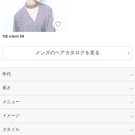
TIE short 09
メンズのヘアカタログを見る
年代
指定なし
長さ
キッズ
10代
20代
指定なし
メニュー
ベリーショート
30代
40代
ショート
ミディアム
指定なし
イメージ
カット
50代～
セミロング
ロング
カラー
パーマ
指定なし
スタイル
ナチュラル