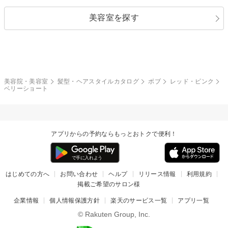
セクシー
エレガント
カール
グラデーション
指定なし
黒髪
美容室を探す
クール
ストリート
レイヤー
シャギー
ブラウン・ベージュ
イエロー・オレンジ
モード
外国人風
ボブ
マッシュ
レッド・ピンク
アッシュ・ブラウン
和服・着物
編み込み
サイドアップ
グラデーションカラー
美容院・美容室
髪型・ヘアスタイルカタログ
ボブ
レッド・ピンク
ベリーショート
ポニーテール
アップ
ツーブロック
モヒカン
アプリからの予約ならもっとおトクで便利！
ウルフ
ボウズ
ビジネス
はじめての方へ
お問い合わせ
ヘルプ
リリース情報
利用規約
掲載ご希望のサロン様
企業情報
個人情報保護方針
楽天のサービス一覧
アプリ一覧
© Rakuten Group, Inc.