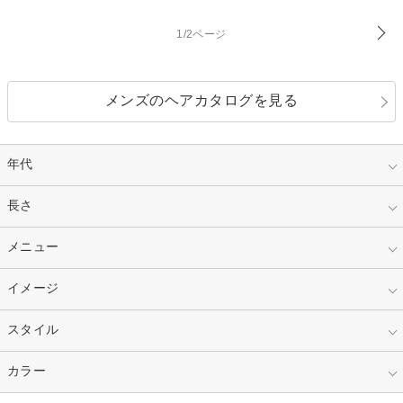
1/2ページ
メンズのヘアカタログを見る
年代
指定なし
長さ
キッズ
10代
20代
指定なし
メニュー
ベリーショート
30代
40代
ショート
ミディアム
指定なし
イメージ
カット
50代～
セミロング
ロング
カラー
パーマ
指定なし
スタイル
ナチュラル
縮毛矯正
エクステ
キュート
フェミニン
指定なし
カラー
ストレート
ストレートパーマ
ヘアアレンジ