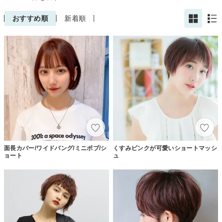
おすすめ順
新着順
面長カバー/ワイドバング/ミニボブ/シ
くすみピンクが可愛いショートマッシ
ョート
ュ