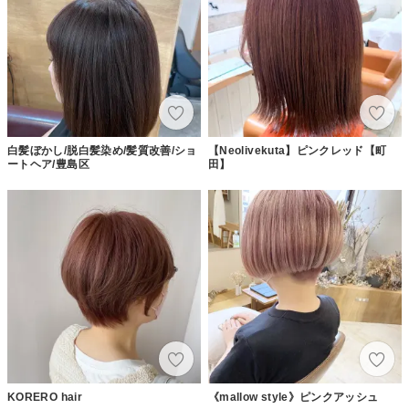
白髪ぼかし/脱白髪染め/髪質改善/ショ
【Neolivekuta】ピンクレッド【町
ートヘア/豊島区
田】
KORERO hair
《mallow style》ピンクアッシュ