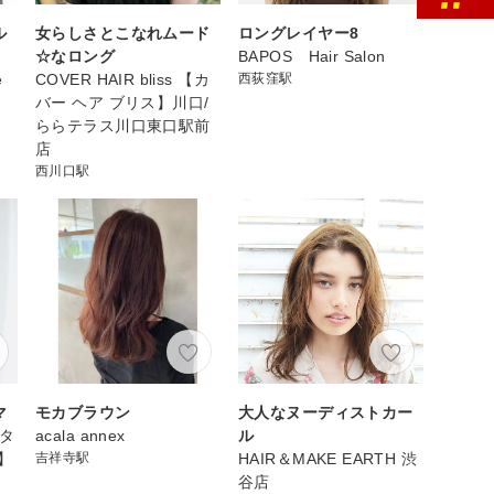
ル
女らしさとこなれムード
ロングレイヤー8
☆なロング
BAPOS Hair Salon
é
COVER HAIR bliss 【カ
西荻窪駅
バー ヘア ブリス】川口/
ららテラス川口東口駅前
店
西川口駅
マ
モカブラウン
大人なヌーディストカー
ルタ
acala annex
ル
】
吉祥寺駅
HAIR＆MAKE EARTH 渋
谷店