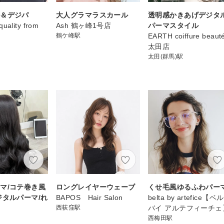
ル＆デジパ
大人グラマラスカール
透明感かきあげデジタ
quality from
Ash 鶴ヶ峰1号店
パーマスタイル
鶴ケ峰駅
EARTH coiffure beaut
太田店
太田(群馬)駅
マ/コテ巻き風
ロングレイヤーウェーブ
くせ毛風ゆるふわパー
ジタルパーマ/れ
BAPOS Hair Salon
belta by artefice【ベ
西荻窪駅
バイ アルテフィーチェ
西梅田駅