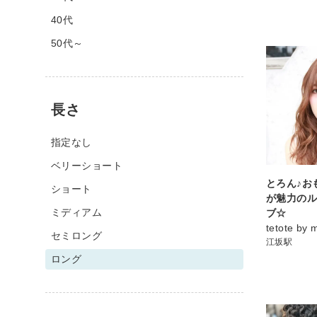
40代
50代～
長さ
指定なし
ベリーショート
とろん♪お
ショート
が魅力の
ミディアム
ブ☆
tetote by 
セミロング
江坂駅
ロング