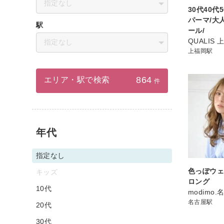
指定なし
30代40代
パーマ/大
駅
ール/
QUALIS
指定なし
上福岡駅
864
エリア・駅で検索
件
年代
指定なし
色っぽウ
キッズ
ロング
10代
modimo
名古屋駅
20代
30代