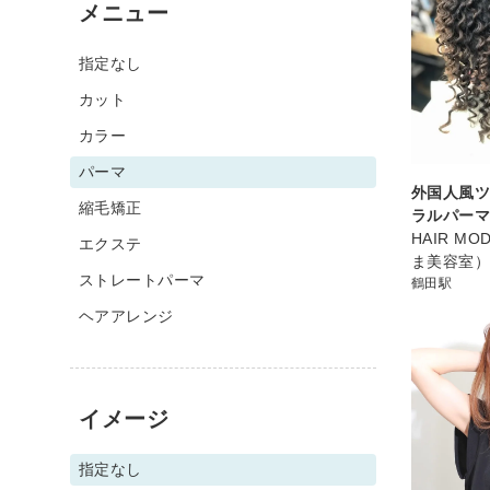
メニュー
指定なし
カット
カラー
パーマ
外国人風
縮毛矯正
ラルパー
HAIR MO
エクステ
ま美容室
ストレートパーマ
鶴田駅
ヘアアレンジ
イメージ
指定なし