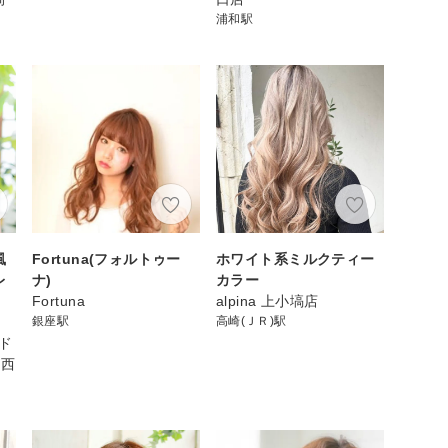
浦和駅
風
Fortuna(フォルトゥー
ホワイト系ミルクティー
レ
ナ)
カラー
Fortuna
alpina 上小塙店
銀座駅
高崎(ＪＲ)駅
ンド
和西