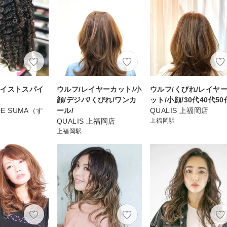
ツイストスパイ
ウルフ/レイヤーカット/小
ウルフ/くびれ/レイヤ
マ
顔/デジパ/くびれ/ワンカ
ット/小顔/30代40代50
DE SUMA（す
ール/
QUALIS 上福岡店
）
QUALIS 上福岡店
上福岡駅
上福岡駅