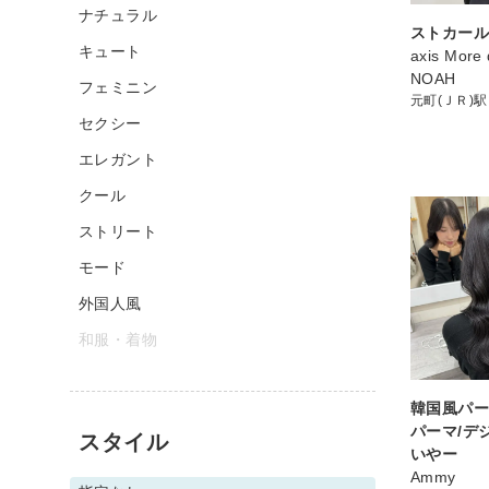
ナチュラル
ストカー
キュート
axis More 
NOAH
フェミニン
元町(ＪＲ)駅
セクシー
エレガント
クール
ストリート
モード
外国人風
和服・着物
韓国風パー
パーマ/デ
スタイル
いやー
Ammy