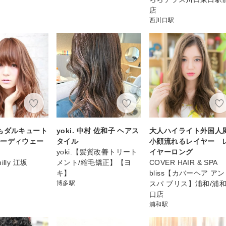
店
西川口駅
もダルキュート
yoki. 中村 佐和子 ヘアス
大人ハイライト外国人
ルーディウェー
タイル
小顔流れるレイヤー 
yoki.【髪質改善トリート
イヤーロング
milly 江坂
メント/縮毛矯正】【ヨ
COVER HAIR & SPA
キ】
bliss【カバーヘア ア
博多駅
スパ ブリス】浦和/浦
口店
浦和駅