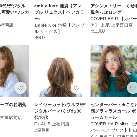
50代/デジタル
amble luxe 池袋【アン
アシンメトリー…くせ
人可愛い/ワンカ
ブル リュクス】ヘアカラ
風色っぽロング
ー♪
COVER HAIR 【カバ
 上福岡店
amble luxe 池袋【アンブ
ア】 上尾/上尾西口店
ル リュクス】
北上尾駅
池袋駅
ェーブのお洒落
レイヤーカット/ウルフ/デ
センターパート★こな
ジタルパーマ/くびれ/30
感グラマラスカール ボ
.名古屋駅前店
代40代
ュームカール
QUALIS 上福岡店
COVER HAIR bliss 【
上福岡駅
バー ヘア ブリス】川口
ららテラス川口東口駅