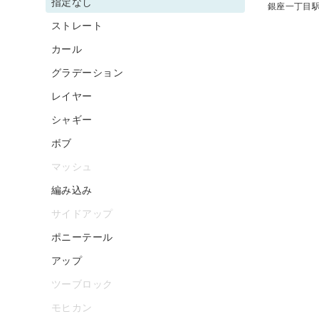
指定なし
銀座一丁目
ストレート
カール
グラデーション
レイヤー
シャギー
ボブ
マッシュ
編み込み
サイドアップ
ポニーテール
アップ
ツーブロック
モヒカン