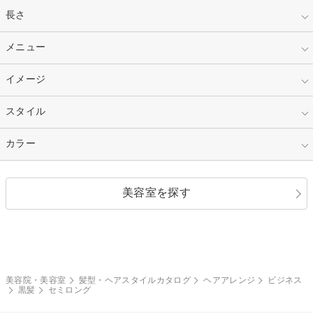
指定なし
長さ
キッズ
10代
20代
指定なし
メニュー
ベリーショート
30代
40代
ショート
ミディアム
指定なし
イメージ
カット
50代～
セミロング
ロング
カラー
パーマ
指定なし
スタイル
ナチュラル
縮毛矯正
エクステ
キュート
フェミニン
指定なし
カラー
ストレート
ストレートパーマ
ヘアアレンジ
セクシー
エレガント
カール
グラデーション
指定なし
黒髪
美容室を探す
クール
ストリート
レイヤー
シャギー
ブラウン・ベージュ
イエロー・オレンジ
モード
外国人風
ボブ
マッシュ
レッド・ピンク
アッシュ・ブラウン
和服・着物
編み込み
サイドアップ
グラデーションカラー
美容院・美容室
髪型・ヘアスタイルカタログ
ヘアアレンジ
ビジネス
黒髪
セミロング
ポニーテール
アップ