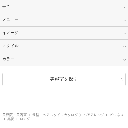
指定なし
長さ
キッズ
10代
20代
指定なし
メニュー
ベリーショート
30代
40代
ショート
ミディアム
指定なし
イメージ
カット
50代～
セミロング
ロング
カラー
パーマ
指定なし
スタイル
ナチュラル
縮毛矯正
エクステ
キュート
フェミニン
指定なし
カラー
ストレート
ストレートパーマ
ヘアアレンジ
セクシー
エレガント
カール
グラデーション
指定なし
黒髪
美容室を探す
クール
ストリート
レイヤー
シャギー
ブラウン・ベージュ
イエロー・オレンジ
モード
外国人風
ボブ
マッシュ
レッド・ピンク
アッシュ・ブラウン
和服・着物
編み込み
サイドアップ
グラデーションカラー
美容院・美容室
髪型・ヘアスタイルカタログ
ヘアアレンジ
ビジネス
黒髪
ロング
ポニーテール
アップ